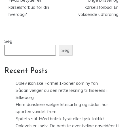
Hvad betyder et
Unge bilister og
kørselsforbud for din
kørselsforbud: En
hverdag?
voksende udfordring
Søg
Søg
Recent Posts
Oplev ikoniske Formel 1-baner som ny fan
Sådan vælger du den rette løsning til fliserens i
Silkeborg
Flere danskere vælger kitesurfing og sådan har
sporten vundet frem
Spillets stil: Hård britisk fysik eller tysk taktik?
Oplevelser i sølv: De bedste eventyrlige gaveidéer til