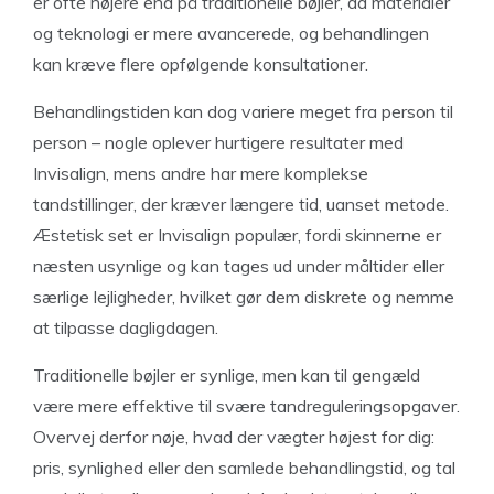
er ofte højere end på traditionelle bøjler, da materialer
og teknologi er mere avancerede, og behandlingen
kan kræve flere opfølgende konsultationer.
Behandlingstiden kan dog variere meget fra person til
person – nogle oplever hurtigere resultater med
Invisalign, mens andre har mere komplekse
tandstillinger, der kræver længere tid, uanset metode.
Æstetisk set er Invisalign populær, fordi skinnerne er
næsten usynlige og kan tages ud under måltider eller
særlige lejligheder, hvilket gør dem diskrete og nemme
at tilpasse dagligdagen.
Traditionelle bøjler er synlige, men kan til gengæld
være mere effektive til svære tandreguleringsopgaver.
Overvej derfor nøje, hvad der vægter højest for dig:
pris, synlighed eller den samlede behandlingstid, og tal