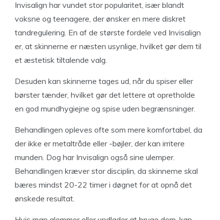
Invisalign har vundet stor popularitet, især blandt
voksne og teenagere, der ønsker en mere diskret
tandregulering. En af de største fordele ved Invisalign
er, at skinnerne er næsten usynlige, hvilket gør dem til
et æstetisk tiltalende valg.
Desuden kan skinnerne tages ud, når du spiser eller
børster tænder, hvilket gør det lettere at opretholde
en god mundhygiejne og spise uden begrænsninger.
Behandlingen opleves ofte som mere komfortabel, da
der ikke er metaltråde eller -bøjler, der kan irritere
munden. Dog har Invisalign også sine ulemper.
Behandlingen kræver stor disciplin, da skinnerne skal
bæres mindst 20-22 timer i døgnet for at opnå det
ønskede resultat.
Hvis man glemmer eller undlader at bruge dem, kan