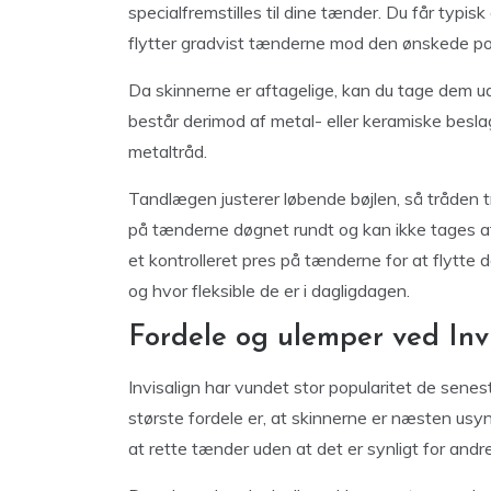
specialfremstilles til dine tænder. Du får typi
flytter gradvist tænderne mod den ønskede pos
Da skinnerne er aftagelige, kan du tage dem ud, 
består derimod af metal- eller keramiske besl
metaltråd.
Tandlægen justerer løbende bøjlen, så tråden t
på tænderne døgnet rundt og kan ikke tages a
et kontrolleret pres på tænderne for at flytte 
og hvor fleksible de er i dagligdagen.
Fordele og ulemper ved Inv
Invisalign har vundet stor popularitet de senes
største fordele er, at skinnerne er næsten usynl
at rette tænder uden at det er synligt for andre