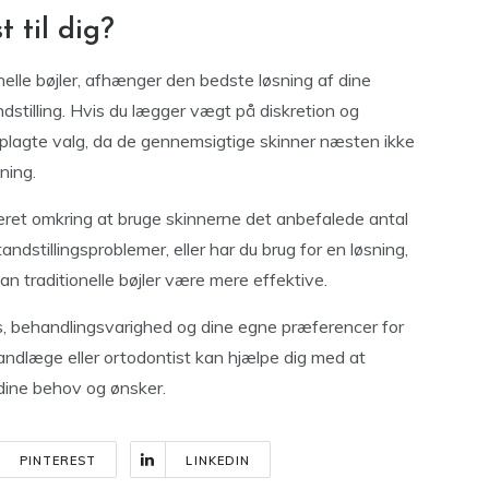
 til dig?
nelle bøjler, afhænger den bedste løsning af dine
dstilling. Hvis du lægger vægt på diskretion og
oplagte valg, da de gennemsigtige skinner næsten ikke
ning.
ineret omkring at bruge skinnerne det anbefalede antal
ndstillingsproblemer, eller har du brug for en løsning,
n traditionelle bøjler være mere effektive.
s, behandlingsvarighed og dine egne præferencer for
andlæge eller ortodontist kan hjælpe dig med at
 dine behov og ønsker.
PINTEREST
LINKEDIN