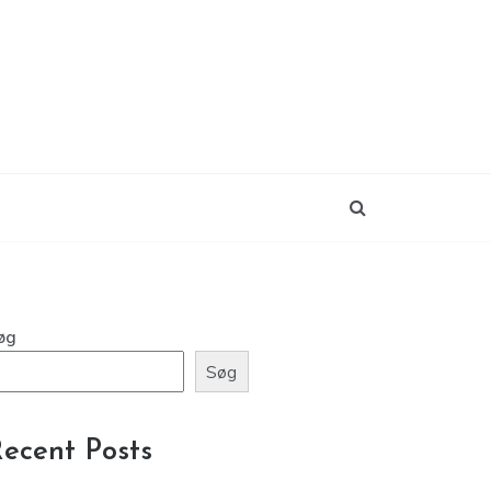
øg
Søg
ecent Posts