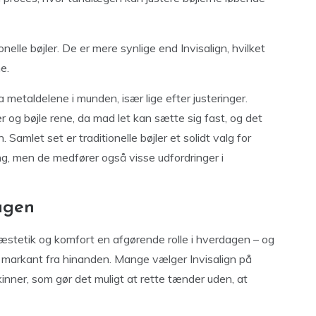
elle bøjler. De er mere synlige end Invisalign, hvilket
e.
metaldelene i munden, især lige efter justeringer.
og bøjle rene, da mad let kan sætte sig fast, og det
mlet set er traditionelle bøjler et solidt valg for
ng, men de medfører også visse udfordringer i
agen
e æstetik og komfort en afgørende rolle i hverdagen – og
 sig markant fra hinanden. Mange vælger Invisalign på
nner, som gør det muligt at rette tænder uden, at