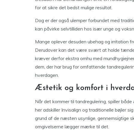
for at sikre det bedst mulige resultat.
Dog er der også ulemper forbundet med tradition
kan påvirke selvtilliden hos især unge og voksn
Mange oplever desuden ubehag og irritation fra 
Derudover kan det være svært at holde tænder 
kræver derfor ekstra omhu med mundhygiejnen. Sa
dem, der har brug for omfattende tandreguleri
hverdagen.
Æstetik og komfort i hverd
Når det kommer til tandregulering, spiller båd
her adskiller Invisalign og traditionelle bøjler
grund af de næsten usynlige, gennemsigtige ski
omgivelserne lægger mærke til det.