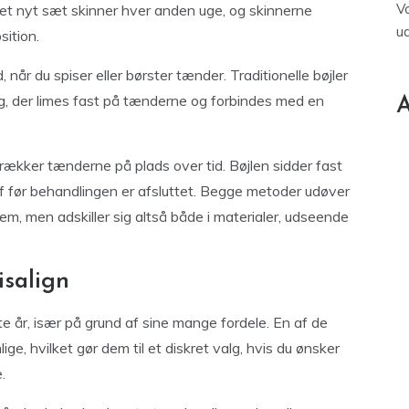
V
sk et nyt sæt skinner hver anden uge, og skinnerne
u
ition.
når du spiser eller børster tænder. Traditionelle bøjler
ag, der limes fast på tænderne og forbindes med en
A
rækker tænderne på plads over tid. Bøjlen sidder fast
f før behandlingen er afsluttet. Begge metoder udøver
dem, men adskiller sig altså både i materialer, udseende
isalign
te år, især på grund af sine mange fordele. En af de
ige, hvilket gør dem til et diskret valg, hvis du ønsker
.