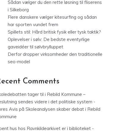
Sådan vælger du den rette løsning til fliserens
i Silkeborg
Flere danskere vælger kitesurfing og sådan
har sporten vundet frem
Spillets stil: Hård britisk fysik eller tysk taktik?
Oplevelser i sølv: De bedste eventyrlige
gaveidéer til sølvbrylluppet
Derfor dropper virksomheder den traditionelle
seo-model
Recent Comments
koledebatten tager til i Rebild Kommune –
slutning sendes videre i det politiske system -
ores Avis
på
Skoleanalysen skaber debat i Rebild
ommune
ent hus hos Ravnkildearkivet er i biblioteket -