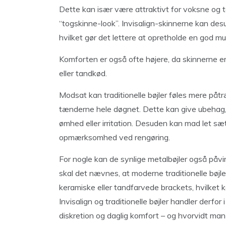
Dette kan især være attraktivt for voksne og 
“togskinne-look”. Invisalign-skinnerne kan de
hvilket gør det lettere at opretholde en god m
Komforten er også ofte højere, da skinnerne er 
eller tandkød.
Modsat kan traditionelle bøjler føles mere påt
tænderne hele døgnet. Dette kan give ubehag, i
ømhed eller irritation. Desuden kan mad let sætt
opmærksomhed ved rengøring.
For nogle kan de synlige metalbøjler også påvi
skal det nævnes, at moderne traditionelle bøjl
keramiske eller tandfarvede brackets, hvilket
Invisalign og traditionelle bøjler handler derf
diskretion og daglig komfort – og hvorvidt man er