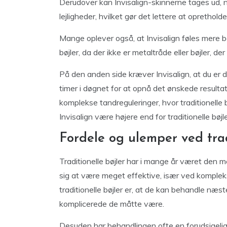
Derudover kan Invisalign-skinnerne tages ud, nå
lejligheder, hvilket gør det lettere at opreth
Mange oplever også, at Invisalign føles mere 
bøjler, da der ikke er metaltråde eller bøjler, de
På den anden side kræver Invisalign, at du er 
timer i døgnet for at opnå det ønskede resultat
komplekse tandreguleringer, hvor traditionelle 
Invisalign være højere end for traditionelle bø
Fordele og ulemper ved trad
Traditionelle bøjler har i mange år været den m
sig at være meget effektive, især ved komplekse
traditionelle bøjler er, at de kan behandle næst
komplicerede de måtte være.
Desuden har behandlingen ofte en forudsigelig