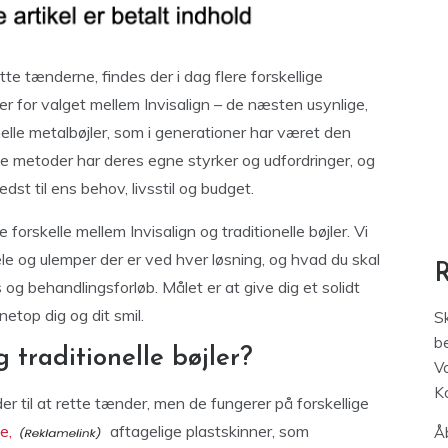
te tænderne, findes der i dag flere forskellige
r for valget mellem Invisalign – de næsten usynlige,
nelle metalbøjler, som i generationer har været den
ge metoder har deres egne styrker og udfordringer, og
st til ens behov, livsstil og budget.
 forskelle mellem Invisalign og traditionelle bøjler. Vi
le og ulemper der er ved hver løsning, og hvad du skal
s og behandlingsforløb. Målet er at give dig et solidt
etop dig og dit smil.
S
be
 traditionelle bøjler?
V
K
der til at rette tænder, men de fungerer på forskellige
e,
aftagelige plastskinner, som
Åb