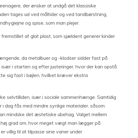
teenagere, der ønsker at undgå det klassiske
suden tages ud ved måltider og ved tandbørstning,
undhygiejne og spise, som man plejer.
fremstillet af glat plast, som sjældent generer kinder
rængende, da metalbuer og -klodser sidder fast på
sær i starten og efter justeringer, hvor der kan opstå
e sig fast i bøjlen, hvilket kræver ekstra
rke selvtilliden, især i sociale sammenhænge. Samtidig
er i dag fås med mindre synlige materialer, såsom
 kan mindske det æstetiske ubehag. Valget mellem
or i høj grad om, hvor meget vægt man lægger på
 villig til at tilpasse sine vaner under