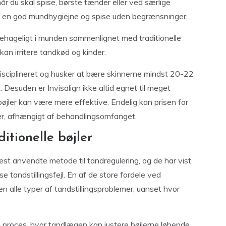
r du skal spise, børste tænder eller ved særlige
olde en god mundhygiejne og spise uden begrænsninger.
behageligt i munden sammenlignet med traditionelle
r kan irritere tandkød og kinder.
disciplineret og husker at bære skinnerne mindst 20-22
. Desuden er Invisalign ikke altid egnet til meget
bøjler kan være mere effektive. Endelig kan prisen for
jler, afhængigt af behandlingsomfanget.
itionelle bøjler
est anvendte metode til tandregulering, og de har vist
 tandstillingsfejl. En af de store fordele ved
en alle typer af tandstillingsproblemer, uanset hvor
 proces, hvor tandlægen kan justere bøjlerne løbende