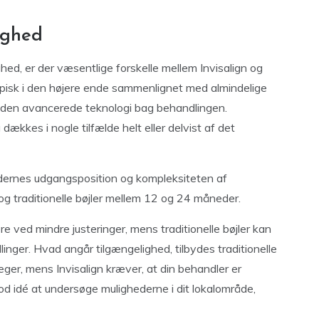
ighed
ghed, er der væsentlige forskelle mellem Invisalign og
r typisk i den højere ende sammenlignet med almindelige
og den avancerede teknologi bag behandlingen.
dækkes i nogle tilfælde helt eller delvist af det
ernes udgangsposition og kompleksiteten af
og traditionelle bøjler mellem 12 og 24 måneder.
re ved mindre justeringer, mens traditionelle bøjler kan
nger. Hvad angår tilgængelighed, tilbydes traditionelle
æger, mens Invisalign kræver, at din behandler er
od idé at undersøge mulighederne i dit lokalområde,