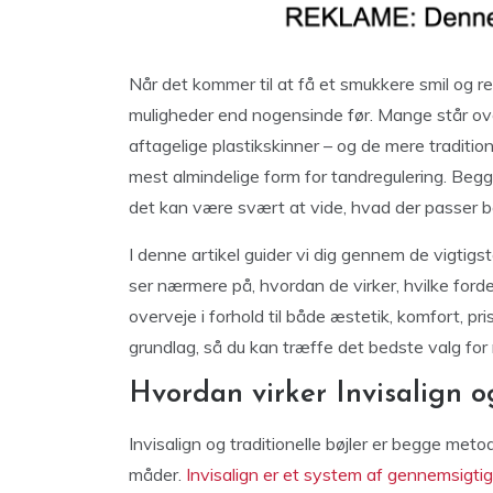
Når det kommer til at få et smukkere smil og ret
muligheder end nogensinde før. Mange står ove
aftagelige plastikskinner – og de mere traditio
mest almindelige form for tandregulering. Beg
det kan være svært at vide, hvad der passer bed
I denne artikel guider vi dig gennem de vigtigste
ser nærmere på, hvordan de virker, hvilke forde
overveje i forhold til både æstetik, komfort, pri
grundlag, så du kan træffe det bedste valg for n
Hvordan virker Invisalign og
Invisalign og traditionelle bøjler er begge meto
måder.
Invisalign er et system af gennemsigtig