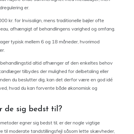
regulering er.
0 kr. for Invisalign, mens traditionelle bøjler ofte
iveau, afhængigt af behandlingens varighed og omfang.
n tager typisk mellem 6 og 18 måneder, hvorimod
er.
 behandlingstid altid afhænger af den enkeltes behov
ndlæger tilbydes der mulighed for delbetaling eller
 Inden du beslutter dig, kan det derfor være en god idé
 du ved, hvad du kan forvente både økonomisk og
de sig bedst til?
metoder egner sig bedst til, er der nogle vigtige
dere til moderate tandstillingsfejl såsom lette skævheder,