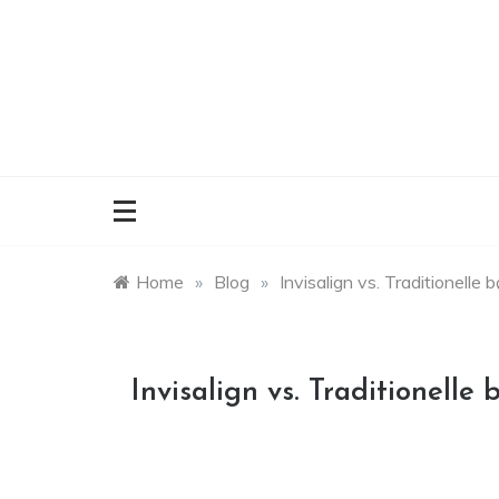
Skip
to
content
Home
»
Blog
»
Invisalign vs. Traditionelle 
Invisalign vs. Traditionelle