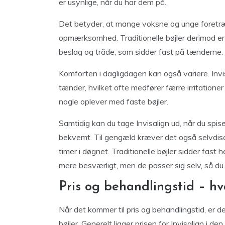
er usynlige, når du har dem på.
Det betyder, at mange voksne og unge foretræk
opmærksomhed. Traditionelle bøjler derimod er 
beslag og tråde, som sidder fast på tænderne.
Komforten i dagligdagen kan også variere. Invis
tænder, hvilket ofte medfører færre irritation
nogle oplever med faste bøjler.
Samtidig kan du tage Invisalign ud, når du spis
bekvemt. Til gengæld kræver det også selvdisc
timer i døgnet. Traditionelle bøjler sidder fast
mere besværligt, men de passer sig selv, så du
Pris og behandlingstid – h
Når det kommer til pris og behandlingstid, er de
bøjler. Generelt ligger prisen for Invisalign i 