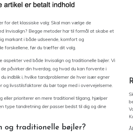
r for det klassiske valg: Skal man vælge de
med Invisalign? Begge metoder har til formål at skabe et
sig markant i både udseende, komfort og
 forskellene, før du træffer dit valg.
e aspekter ved både Invisalign og traditionelle bøjler. Vi
de påvirker din hverdag, og hvad du kan forvente i
r du indblik i, hvilke tandproblemer de hver især egner
r og livsstilsfaktorer du bør tage med i overvejelserne.
S
ller prioriterer en mere traditionel tilgang, hjælper
be
en type tandretning der passer bedst til dig og dine
V
K
 og traditionelle bøjler?
Åb