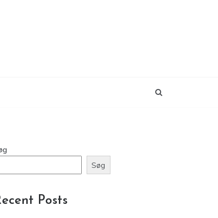
øg
Søg
ecent Posts