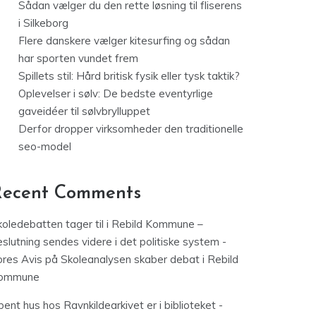
Sådan vælger du den rette løsning til fliserens
i Silkeborg
Flere danskere vælger kitesurfing og sådan
har sporten vundet frem
Spillets stil: Hård britisk fysik eller tysk taktik?
Oplevelser i sølv: De bedste eventyrlige
gaveidéer til sølvbrylluppet
Derfor dropper virksomheder den traditionelle
seo-model
Recent Comments
koledebatten tager til i Rebild Kommune –
slutning sendes videre i det politiske system -
ores Avis
på
Skoleanalysen skaber debat i Rebild
ommune
ent hus hos Ravnkildearkivet er i biblioteket -