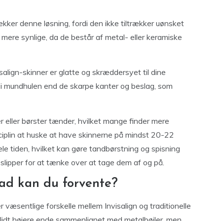
ker denne løsning, fordi den ikke tiltrækker uønsket
mere synlige, da de består af metal- eller keramiske
align-skinner er glatte og skræddersyet til dine
er i mundhulen end de skarpe kanter og beslag, som
er eller børster tænder, hvilket mange finder mere
iplin at huske at have skinnerne på mindst 20-22
 hele tiden, hvilket kan gøre tandbørstning og spisning
 slipper for at tænke over at tage dem af og på.
vad kan du forvente?
r væsentlige forskelle mellem Invisalign og traditionelle
den lidt højere ende sammenlignet med metalbøjler, men