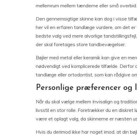
mellemrum mellem tænderne eller små overbid.
Den gennemsigtige skinne kan dog i visse tilf
her vil en erfaren tandlæge vurdere, om det er t
bedste valg ved mere alvorlige tandstillingsfejl,
der skal foretages store tandbevægelser.
Bøjler med metal eller keramik kan give en mere
nødvendigt ved komplicerede tilfælde. Derfor a
tandlæge eller ortodontist, som kan rådgive om,
Personlige præferencer og li
Når du skal vælge mellem Invisalign og tradition
livsstil en stor rolle. Foretrækker du en diskret 
være et oplagt valg, da skinnerne er næsten us
Hvis du derimod ikke har noget imod, at din bøjle