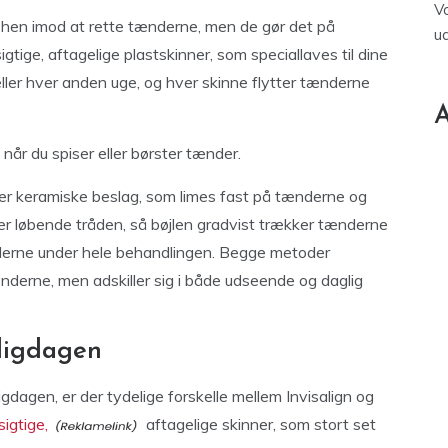
V
ge hen imod at rette tænderne, men de gør det på
u
gtige, aftagelige plastskinner, som speciallaves til dine
eller hver anden uge, og hver skinne flytter tænderne
A
når du spiser eller børster tænder.
eller keramiske beslag, som limes fast på tænderne og
r løbende tråden, så bøjlen gradvist trækker tænderne
nderne under hele behandlingen. Begge metoder
 tænderne, men adskiller sig i både udseende og daglig
ligdagen
gdagen, er der tydelige forskelle mellem Invisalign og
igtige,
aftagelige skinner, som stort set