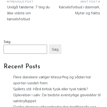
Indlægsnavigation
Undgå fælderne: 7 ting du
Kørselsforbud i danmark:
ikke vidste om
Myter og fakta
kørselsforbud
Søg
Søg
Recent Posts
Flere danskere vælger kitesurfing og sådan har
sporten vundet frem
Spillets stil: Hård britisk fysik eller tysk taktik?
Oplevelser i sølv: De bedste eventyrlige gaveidéer til
sølvbrylluppet
Derfor dropper virksomheder den traditionelle seo-