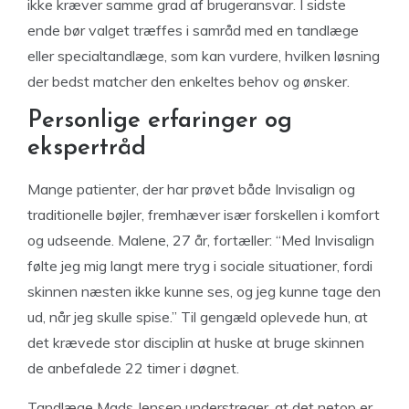
ikke kræver samme grad af brugeransvar. I sidste
ende bør valget træffes i samråd med en tandlæge
eller specialtandlæge, som kan vurdere, hvilken løsning
der bedst matcher den enkeltes behov og ønsker.
Personlige erfaringer og
ekspertråd
Mange patienter, der har prøvet både Invisalign og
traditionelle bøjler, fremhæver især forskellen i komfort
og udseende. Malene, 27 år, fortæller: “Med Invisalign
følte jeg mig langt mere tryg i sociale situationer, fordi
skinnen næsten ikke kunne ses, og jeg kunne tage den
ud, når jeg skulle spise.” Til gengæld oplevede hun, at
det krævede stor disciplin at huske at bruge skinnen
de anbefalede 22 timer i døgnet.
Tandlæge Mads Jensen understreger, at det netop er