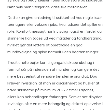
synlige og i begyndelsen føles både store og klodsede,
især hvis man vælger de klassiske metalbøjler.
Dette kan give anledning til usikkerhed hos nogle, især
teenagere eller voksne i jobs, hvor udseendet spiller en
rolle. Komfortmæssigt har Invisalign også en fordel, da
skinnerne kan tages ud ved måltider og tandbørstning,
hvilket gør det lettere at opretholde en god
mundhygiejne og spise normalt uden begrænsninger.
Traditionelle bøjler kan til gengæld skabe ubehag i
form af sår på indersiden af munden og kan gøre det
mere besværligt at rengøre tænderne grundigt. Dog
kræver Invisalign, at man er disciplineret og husker at
have skinnerne på minimum 20-22 timer i døgnet,
ellers kan behandlingen forlænges. Samlet set tilbyder
Invisalign ofte en mere behagelig og diskret oplevelse i