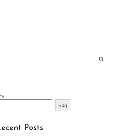
øg
Søg
ecent Posts