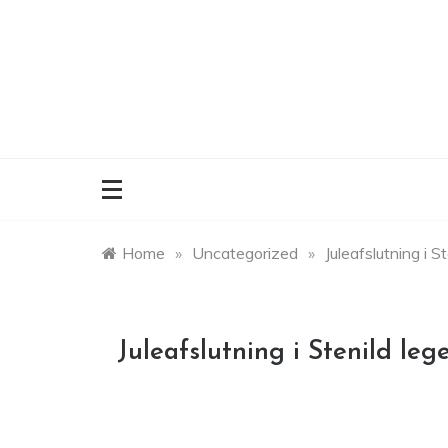
Skip
to
content
Home
»
Uncategorized
»
Juleafslutning i S
Juleafslutning i Stenild leg