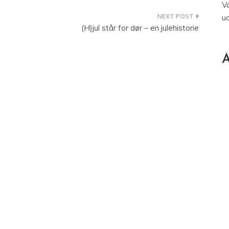
V
u
(H)jul står for dør – en julehistorie
A