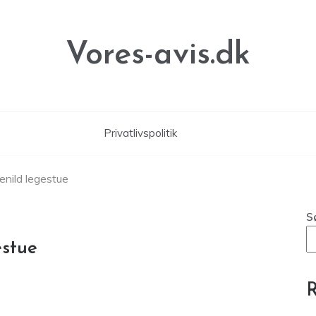
Vores-avis.dk
Privatlivspolitik
tenild legestue
S
estue
R