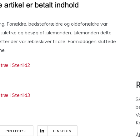
ning. Forældre, bedsteforældre og oldeforældre var
e juletræ og besøg af julemanden. Julemanden delte
efter der var æbleskiver til alle. Formiddagen sluttede
ne.
S
be
V
K
PINTEREST
LINKEDIN
Åb