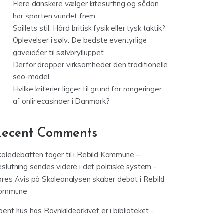
Flere danskere vælger kitesurfing og sådan
har sporten vundet frem
Spillets stil: Hård britisk fysik eller tysk taktik?
Oplevelser i sølv: De bedste eventyrlige
gaveidéer til sølvbrylluppet
Derfor dropper virksomheder den traditionelle
seo-model
Hvilke kriterier ligger til grund for rangeringer
af onlinecasinoer i Danmark?
Recent Comments
koledebatten tager til i Rebild Kommune –
slutning sendes videre i det politiske system -
ores Avis
på
Skoleanalysen skaber debat i Rebild
ommune
ent hus hos Ravnkildearkivet er i biblioteket -