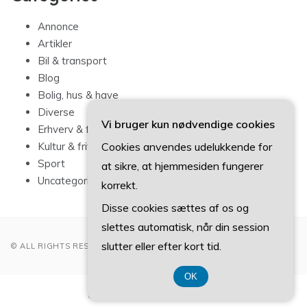
Annonce
Artikler
Bil & transport
Blog
Bolig, hus & have
Diverse
Vi bruger kun nødvendige cookies
Erhverv & forbrug
Cookies anvendes udelukkende for
Kultur & fritid
Sport
at sikre, at hjemmesiden fungerer
Uncategorized
korrekt.
Disse cookies sættes af os og
slettes automatisk, når din session
slutter eller efter kort tid.
© ALL RIGHTS RESERVED 2022
OK
CVR-Nummer 374 077 39