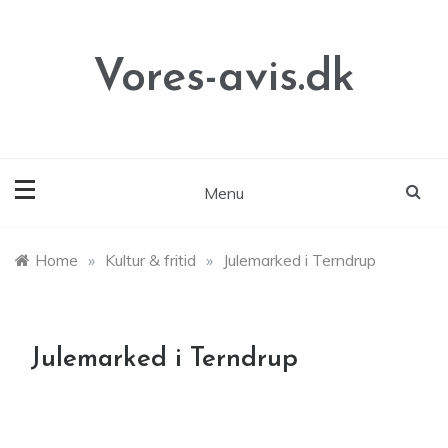
Skip
to
content
Vores-avis.dk
Menu
Home
»
Kultur & fritid
»
Julemarked i Terndrup
Julemarked i Terndrup