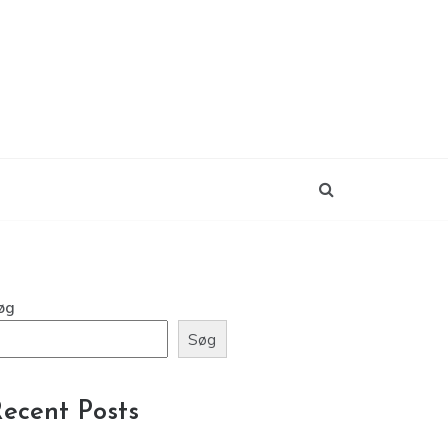
øg
Søg
ecent Posts