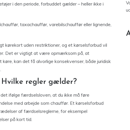
V
øjer i den periode, forbuddet gælder – heller ikke i
u
chauffør, taxachauffør, varebilschauffør eller lignende,
A
t kørekort uden restriktioner, og et kørselsforbud vil
nger. Det er vigtigt at være opmærksom på, at
 køre, kan det få alvorlige konsekvenser, både juridisk
.
 Hvilke regler gælder?
det ifølge færdselsloven, at du ikke må føre
bindelse med arbejde som chauffør. Et kørselsforbud
trædelser af færdselsreglerne, for eksempel
ser på kort tid.