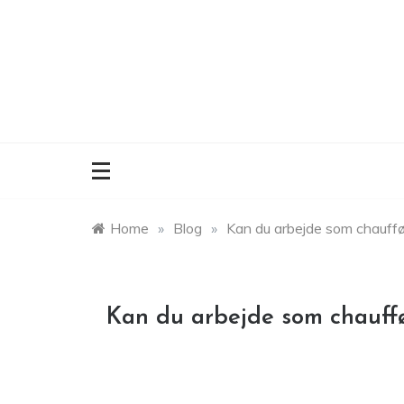
Skip
to
content
Home
»
Blog
»
Kan du arbejde som chauffø
Kan du arbejde som chauff