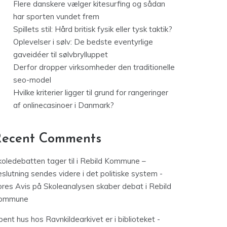
Flere danskere vælger kitesurfing og sådan
har sporten vundet frem
Spillets stil: Hård britisk fysik eller tysk taktik?
Oplevelser i sølv: De bedste eventyrlige
gaveidéer til sølvbrylluppet
Derfor dropper virksomheder den traditionelle
seo-model
Hvilke kriterier ligger til grund for rangeringer
af onlinecasinoer i Danmark?
Recent Comments
koledebatten tager til i Rebild Kommune –
slutning sendes videre i det politiske system -
ores Avis
på
Skoleanalysen skaber debat i Rebild
ommune
ent hus hos Ravnkildearkivet er i biblioteket -