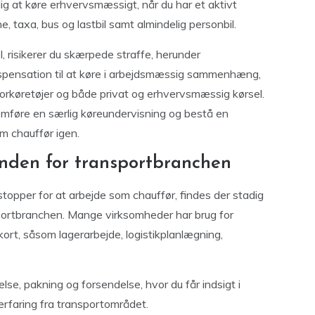
dig at køre erhvervsmæssigt, når du har et aktivt
 taxa, bus og lastbil samt almindelig personbil.
, risikerer du skærpede straffe, herunder
 dispensation til at køre i arbejdsmæssig sammenhæng,
torkøretøjer og både privat og erhvervsmæssig kørsel.
nemføre en særlig køreundervisning og bestå en
m chauffør igen.
inden for transportbranchen
stopper for at arbejde som chauffør, findes der stadig
nsportbranchen. Mange virksomheder har brug for
kort, såsom lagerarbejde, logistikplanlægning,
e, pakning og forsendelse, hvor du får indsigt i
erfaring fra transportområdet.