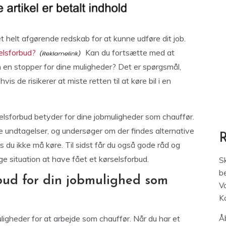
et helt afgørende redskab for at kunne udføre dit job.
selsforbud?
Kan du fortsætte med at
n en stopper for dine muligheder? Det er spørgsmål,
is de risikerer at miste retten til at køre bil i en
selsforbud betyder for dine jobmuligheder som chauffør.
e undtagelser, og undersøger om der findes alternative
 du ikke må køre. Til sidst får du også gode råd og
ge situation at have fået et kørselsforbud.
S
be
bud for din jobmulighed som
V
K
ligheder for at arbejde som chauffør. Når du har et
Åb