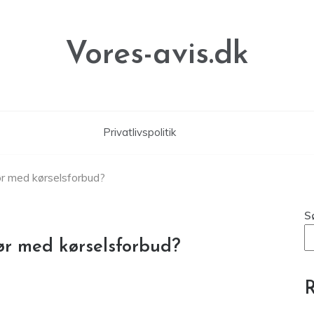
Vores-avis.dk
Privatlivspolitik
r med kørselsforbud?
S
ør med kørselsforbud?
R