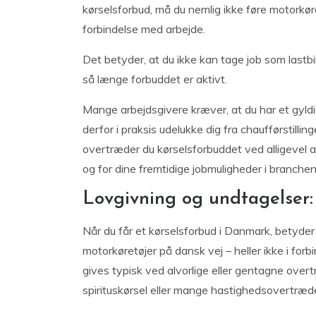
kørselsforbud, må du nemlig ikke føre motorkøret
forbindelse med arbejde.
Det betyder, at du ikke kan tage job som lastbil
så længe forbuddet er aktivt.
Mange arbejdsgivere kræver, at du har et gyldig
derfor i praksis udelukke dig fra chaufførstilli
overtræder du kørselsforbuddet ved alligevel at
og for dine fremtidige jobmuligheder i branchen
Lovgivning og undtagelser:
Når du får et kørselsforbud i Danmark, betyder 
motorkøretøjer på dansk vej – heller ikke i for
gives typisk ved alvorlige eller gentagne over
spirituskørsel eller mange hastighedsovertrædel