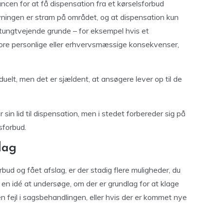
cen for at få dispensation fra et kørselsforbud
givningen er stram på området, og at dispensation kun
er tungtvejende grunde – for eksempel hvis et
tore personlige eller erhvervsmæssige konsekvenser,
elt, men det er sjældent, at ansøgere lever op til de
sin lid til dispensation, men i stedet forbereder sig på
sforbud.
lag
bud og fået afslag, er der stadig flere muligheder, du
en idé at undersøge, om der er grundlag for at klage
en fejl i sagsbehandlingen, eller hvis der er kommet nye