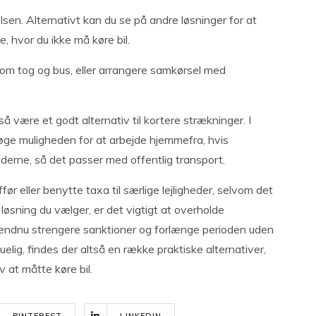
sen. Alternativt kan du se på andre løsninger for at
 hvor du ikke må køre bil.
om tog og bus, eller arrangere samkørsel med
gså være et godt alternativ til kortere strækninger. I
søge muligheden for at arbejde hjemmefra, hvis
tiderne, så det passer med offentlig transport.
ør eller benytte taxa til særlige lejligheder, selvom det
løsning du vælger, er det vigtigt at overholde
l endnu strengere sanktioner og forlænge perioden uden
elig, findes der altså en række praktiske alternativer,
 at måtte køre bil.