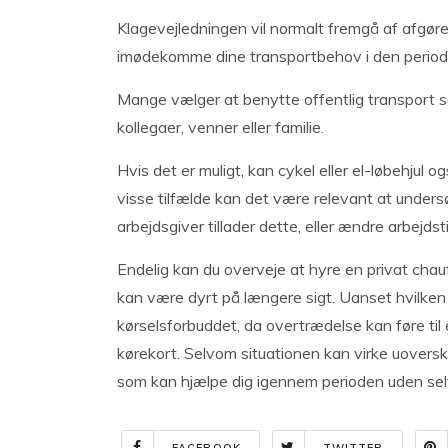
Klagevejledningen vil normalt fremgå af afgørel
imødekomme dine transportbehov i den periode,
Mange vælger at benytte offentlig transport s
kollegaer, venner eller familie.
Hvis det er muligt, kan cykel eller el-løbehjul o
visse tilfælde kan det være relevant at under
arbejdsgiver tillader dette, eller ændre arbejds
Endelig kan du overveje at hyre en privat chauff
kan være dyrt på længere sigt. Uanset hvilken 
kørselsforbuddet, da overtrædelse kan føre ti
kørekort. Selvom situationen kan virke uoversku
som kan hjælpe dig igennem perioden uden selv