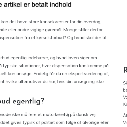
kan det have store konsekvenser for din hverdag,
milie eller andre vigtige gøremål. Mange stiller derfor
spensation fra et kørselsforbud? Og hvad skal der til
orbud egentlig indebærer, og hvad loven siger om
å typiske situationer, hvor dispensation kan komme på
tuelt kan ansøge. Endelig får du en ekspertvurdering af,
mt hvilke alternativer du har, hvis din ansøgning ikke
S
be
V
bud egentlig?
K
eriode ikke må føre et motorkøretøj på dansk vej,
Åb
det gives typisk af politiet som følge af alvorlige eller
V