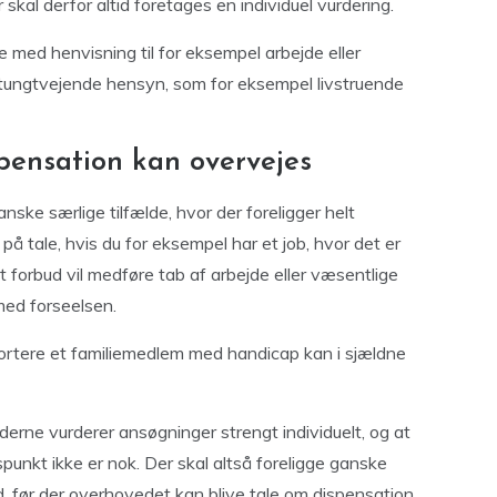
skal derfor altid foretages en individuel vurdering.
ne med henvisning til for eksempel arbejde eller
 tungtvejende hensyn, som for eksempel livstruende
spensation kan overvejes
nske særlige tilfælde, hvor der foreligger helt
å tale, hvis du for eksempel har et job, hvor det er
t forbud vil medføre tab af arbejde eller væsentlige
ed forseelsen.
portere et familiemedlem med handicap kan i sjældne
derne vurderer ansøgninger strengt individuelt, og at
punkt ikke er nok. Der skal altså foreligge ganske
d, før der overhovedet kan blive tale om dispensation.