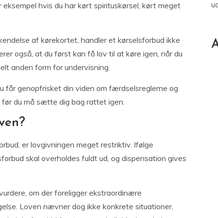
u
eksempel hvis du har kørt spirituskørsel, kørt meget
akendelse af kørekortet, handler et kørselsforbud ikke
A
rer også, at du først kan få lov til at køre igen, når du
lt anden form for undervisning.
du får genopfrisket din viden om færdselsreglerne og
, før du må sætte dig bag rattet igen.
oven?
rbud, er lovgivningen meget restriktiv. Ifølge
forbud skal overholdes fuldt ud, og dispensation gives
n vurdere, om der foreligger ekstraordinære
lse. Loven nævner dog ikke konkrete situationer,