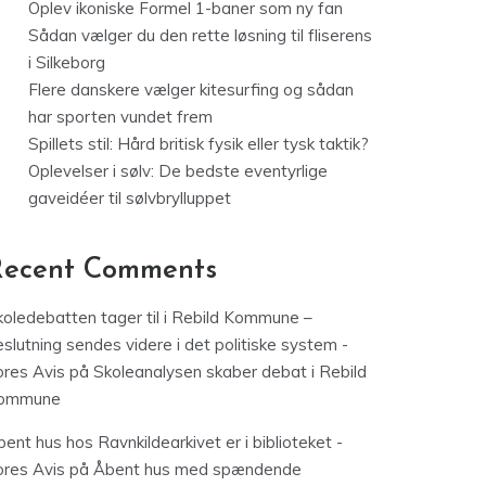
Oplev ikoniske Formel 1-baner som ny fan
Sådan vælger du den rette løsning til fliserens
i Silkeborg
Flere danskere vælger kitesurfing og sådan
har sporten vundet frem
Spillets stil: Hård britisk fysik eller tysk taktik?
Oplevelser i sølv: De bedste eventyrlige
gaveidéer til sølvbrylluppet
Recent Comments
koledebatten tager til i Rebild Kommune –
slutning sendes videre i det politiske system -
ores Avis
på
Skoleanalysen skaber debat i Rebild
ommune
ent hus hos Ravnkildearkivet er i biblioteket -
ores Avis
på
Åbent hus med spændende