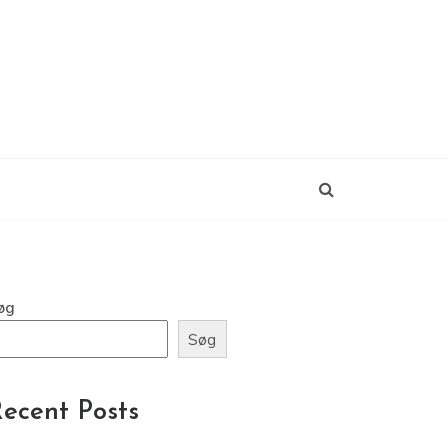
øg
Søg
ecent Posts