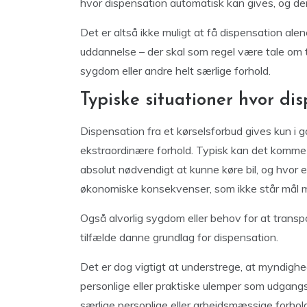
hvor dispensation automatisk kan gives, og der 
Det er altså ikke muligt at få dispensation ale
uddannelse – der skal som regel være tale om
sygdom eller andre helt særlige forhold.
Typiske situationer hvor di
Dispensation fra et kørselsforbud gives kun i ga
ekstraordinære forhold. Typisk kan det komme p
absolut nødvendigt at kunne køre bil, og hvor e
økonomiske konsekvenser, som ikke står mål m
Også alvorlig sygdom eller behov for at trans
tilfælde danne grundlag for dispensation.
Det er dog vigtigt at understrege, at myndighe
personlige eller praktiske ulemper som udgangs
særlige personlige eller arbejdsmæssige forhol