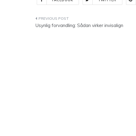
FACEBOOK
TWITTER
Indlægsnavigation
Usynlig forvandling: Sådan virker invisalign