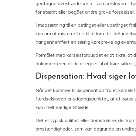
gentagne overtrædelser af færdselsloven – for 
for stærkt eller begået andre grove forseelser.
I modsætning til en betinget eller ubetinget fr
kun om at miste retten til at køre bil; det indebæ
har gennemført en særlig køreprøve og eventue
Formålet med kørselsforbuddet er at sikre, at 
dokumenterer, at du er egnet til at køre sikkert
Dispensation: Hvad siger l
Når det kommer til dispensation fra et kørselsfo
færdselsloven er udgangspunktet, at et kørsels
kun i helt særlige tilfælde.
Det er typisk politiet eller domstolene, der ka
omstændigheder, som kan begrunde en undtage