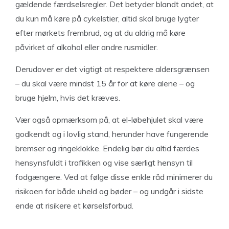
gældende færdselsregler. Det betyder blandt andet, at
du kun må køre på cykelstier, altid skal bruge lygter
efter mørkets frembrud, og at du aldrig må køre
påvirket af alkohol eller andre rusmidler.
Derudover er det vigtigt at respektere aldersgrænsen
– du skal være mindst 15 år for at køre alene – og
bruge hjelm, hvis det kræves.
Vær også opmærksom på, at el-løbehjulet skal være
godkendt og i lovlig stand, herunder have fungerende
bremser og ringeklokke. Endelig bør du altid færdes
hensynsfuldt i trafikken og vise særligt hensyn til
fodgængere. Ved at følge disse enkle råd minimerer du
risikoen for både uheld og bøder – og undgår i sidste
ende at risikere et kørselsforbud.