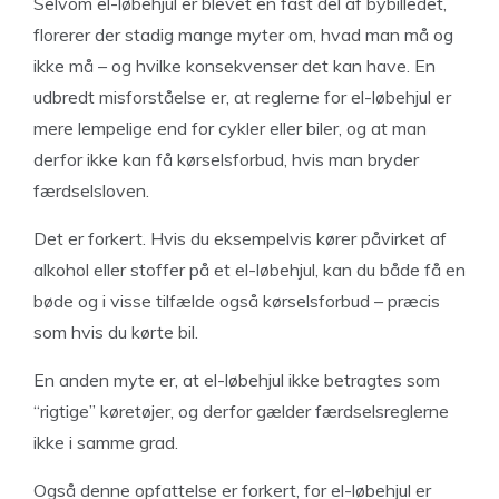
Selvom el-løbehjul er blevet en fast del af bybilledet,
florerer der stadig mange myter om, hvad man må og
ikke må – og hvilke konsekvenser det kan have. En
udbredt misforståelse er, at reglerne for el-løbehjul er
mere lempelige end for cykler eller biler, og at man
derfor ikke kan få kørselsforbud, hvis man bryder
færdselsloven.
Det er forkert. Hvis du eksempelvis kører påvirket af
alkohol eller stoffer på et el-løbehjul, kan du både få en
bøde og i visse tilfælde også kørselsforbud – præcis
som hvis du kørte bil.
En anden myte er, at el-løbehjul ikke betragtes som
“rigtige” køretøjer, og derfor gælder færdselsreglerne
ikke i samme grad.
Også denne opfattelse er forkert, for el-løbehjul er