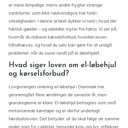
er mere lempelige, mens andre frygter strenge
sanktioner, som ikke nødvendigvis har hold i
virkeligheden. I denne artikel dykker vi ned i, hvad der
faktisk gælder – og adskiller myter fra fakta. Vi ser på,
hvornår du risikerer kørselsforbud, hvordan loven
håndhæves, og hvad du selv kan gøre for at undgå
problemer, når du suser rundt på el-løbehjulet.
Hvad siger loven om el-løbehjul
og kørselsforbud?
Lovgivningen omkring el-løbehjul i Danmark har
gennemgået flere ændringer de seneste år, men
grundreglerne er klare: El-løbehjul betragtes som små
motoriserede køretøjer og er derfor underlagt
færdselsloven. Det betyder, at du skal følge de samme
regler som for cyklister, herunder krav om lys, reflekser