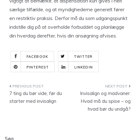
vigtigt at bemærke, at dispensation kun gives i helt
særlige tilfælde, og at myndighederne generelt fører
en restriktiv praksis. Derfor må du som udgangspunkt
indstille dig på at overholde forbuddet og planlægge
din hverdag derefter, hvis din ansøgning afvises.
FACEBOOK
TWITTER
PINTEREST
LINKEDIN
Indlægsnavigation
7 ting du bør vide, før du
Invisalign og madvaner:
starter med invisalign
Hvad må du spise – og
hvad bør du undgå?
Søg