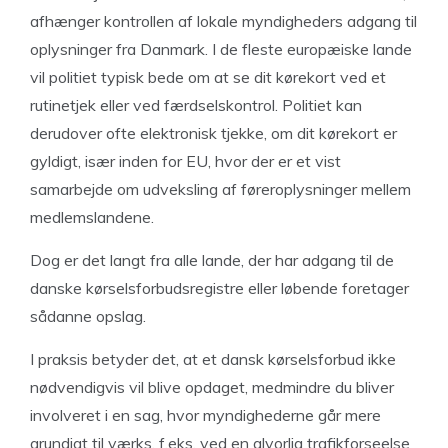
afhænger kontrollen af lokale myndigheders adgang til
oplysninger fra Danmark. I de fleste europæiske lande
vil politiet typisk bede om at se dit kørekort ved et
rutinetjek eller ved færdselskontrol. Politiet kan
derudover ofte elektronisk tjekke, om dit kørekort er
gyldigt, især inden for EU, hvor der er et vist
samarbejde om udveksling af føreroplysninger mellem
medlemslandene.
Dog er det langt fra alle lande, der har adgang til de
danske kørselsforbudsregistre eller løbende foretager
sådanne opslag.
I praksis betyder det, at et dansk kørselsforbud ikke
nødvendigvis vil blive opdaget, medmindre du bliver
involveret i en sag, hvor myndighederne går mere
grundigt til værks, f.eks. ved en alvorlig trafikforseelse