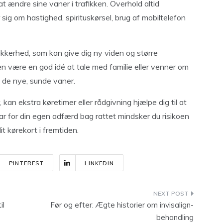
 at ændre sine vaner i trafikken. Overhold altid
ig om hastighed, spirituskørsel, brug af mobiltelefon
ksikkerhed, som kan give dig ny viden og større
en være en god idé at tale med familie eller venner om
de de nye, sunde vaner.
r, kan ekstra køretimer eller rådgivning hjælpe dig til at
var for din egen adfærd bag rattet mindsker du risikoen
t kørekort i fremtiden.
PINTEREST
LINKEDIN
il
Før og efter: Ægte historier om invisalign-
behandling