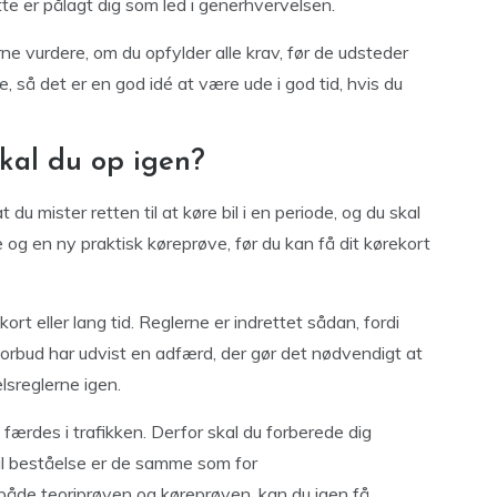
e er pålagt dig som led i generhvervelsen.
ne vurdere, om du opfylder alle krav, før de udsteder
, så det er en god idé at være ude i god tid, hvis du
skal du op igen?
 du mister retten til at køre bil i en periode, og du skal
og en ny praktisk køreprøve, før du kan få dit kørekort
rt eller lang tid. Reglerne er indrettet sådan, fordi
orbud har udvist en adfærd, der gør det nødvendigt at
lsreglerne igen.
t færdes i trafikken. Derfor skal du forberede dig
l beståelse er de samme som for
både teoriprøven og køreprøven, kan du igen få