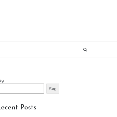
øg
Søg
ecent Posts