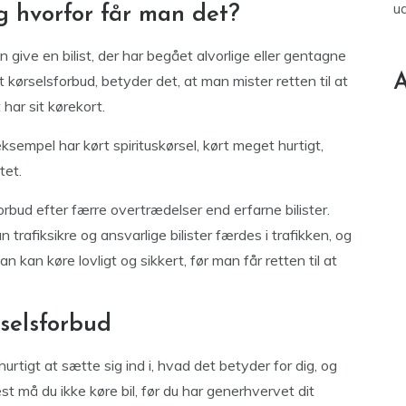
u
g hvorfor får man det?
n give en bilist, der har begået alvorlige eller gentagne
A
kørselsforbud, betyder det, at man mister retten til at
 har sit kørekort.
ksempel har kørt spirituskørsel, kørt meget hurtigt,
tet.
orbud efter færre overtrædelser end erfarne bilister.
 trafiksikre og ansvarlige bilister færdes i trafikken, og
kan køre lovligt og sikkert, før man får retten til at
rselsforbud
hurtigt at sætte sig ind i, hvad det betyder for dig, og
st må du ikke køre bil, før du har generhvervet dit