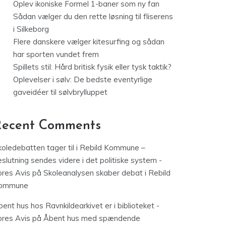
Oplev ikoniske Formel 1-baner som ny fan
Sådan vælger du den rette løsning til fliserens
i Silkeborg
Flere danskere vælger kitesurfing og sådan
har sporten vundet frem
Spillets stil: Hård britisk fysik eller tysk taktik?
Oplevelser i sølv: De bedste eventyrlige
gaveidéer til sølvbrylluppet
Recent Comments
koledebatten tager til i Rebild Kommune –
slutning sendes videre i det politiske system -
ores Avis
på
Skoleanalysen skaber debat i Rebild
ommune
ent hus hos Ravnkildearkivet er i biblioteket -
ores Avis
på
Åbent hus med spændende