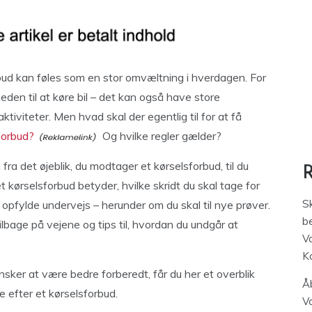
rbud kan føles som en stor omvæltning i hverdagen. For
eden til at køre bil – det kan også have store
ktiviteter. Men hvad skal der egentlig til for at få
forbud?
Og hvilke regler gælder?
fra det øjeblik, du modtager et kørselsforbud, til du
t kørselsforbud betyder, hvilke skridt du skal tage for
S
al opfylde undervejs – herunder om du skal til nye prøver.
be
tilbage på vejene og tips til, hvordan du undgår at
V
K
nsker at være bedre forberedt, får du her et overblik
Åb
ge efter et kørselsforbud.
V