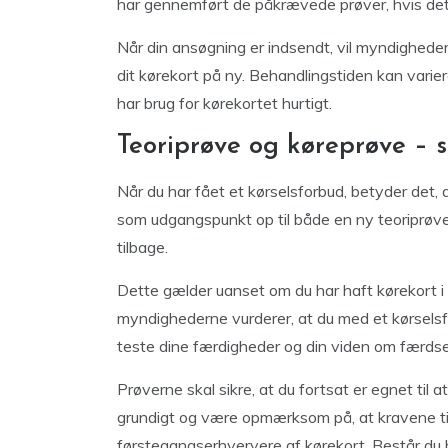
har gennemført de påkrævede prøver, hvis dett
Når din ansøgning er indsendt, vil myndigheder
dit kørekort på ny. Behandlingstiden kan variere
har brug for kørekortet hurtigt.
Teoriprøve og køreprøve – 
Når du har fået et kørselsforbud, betyder det, at
som udgangspunkt op til både en ny teoriprøve 
tilbage.
Dette gælder uanset om du har haft kørekort i ko
myndighederne vurderer, at du med et kørselsf
teste dine færdigheder og din viden om færdse
Prøverne skal sikre, at du fortsat er egnet til a
grundigt og være opmærksom på, at kravene ti
førstegangserhververe af kørekort. Består du 