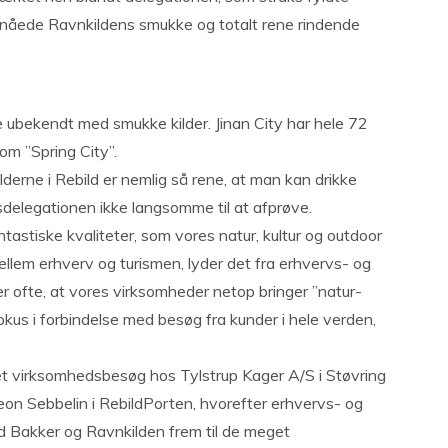
 nåede Ravnkildens smukke og totalt rene rindende
e ubekendt med smukke kilder. Jinan City har hele 72
om ”Spring City”.
lderne i Rebild er nemlig så rene, at man kan drikke
vsdelegationen ikke langsomme til at afprøve.
ntastiske kvaliteter, som vores natur, kultur og outdoor
ellem erhverv og turismen, lyder det fra erhvervs- og
er ofte, at vores virksomheder netop bringer ”natur-
okus i forbindelse med besøg fra kunder i hele verden,
 virksomhedsbesøg hos Tylstrup Kager A/S i Støvring
on Sebbelin i RebildPorten, hvorefter erhvervs- og
ld Bakker og Ravnkilden frem til de meget