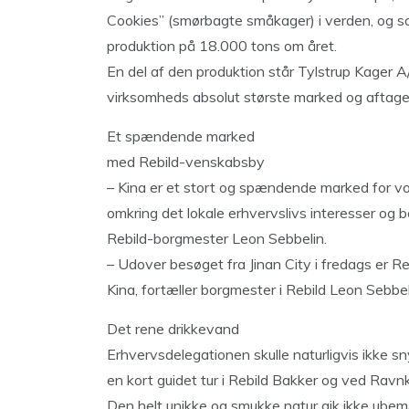
Cookies” (smørbagte småkager) i verden, og so
produktion på 18.000 tons om året.
En del af den produktion står Tylstrup Kager A/
virksomheds absolut største marked og aftage
Et spændende marked
med Rebild-venskabsby
– Kina er et stort og spændende marked for vo
omkring det lokale erhvervslivs interesser og b
Rebild-borgmester Leon Sebbelin.
– Udover besøget fra Jinan City i fredags er
Kina, fortæller borgmester i Rebild Leon Sebbel
Det rene drikkevand
Erhvervsdelegationen skulle naturligvis ikke sn
en kort guidet tur i Rebild Bakker og ved Ravnk
Den helt unikke og smukke natur gik ikke ubem