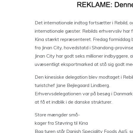
Det internationale indtog fortsætter i Rebild, o
internationale gæster. Rebilds erhvervsliv har f
Kina stærkt repræsenteret. Fredag formiddag 
fra Jinan City, hovedstatd i Shandong-provinsen
Jinan City har godt seks millioner indbyggere, a
uvæsentligt eksportmarked at stå sig godt me
Den kinesiske delegation blev modtaget i Reb
turistchef Jane Bejlegaard Lindberg.
Erhvervsdelegationen var på besøg i Danmark 
at få et indblik i de danske strukturer.
Store mængder små-
kager fra Støvring til Kina
Bag turen står Danish Speciality Foods ApS, s