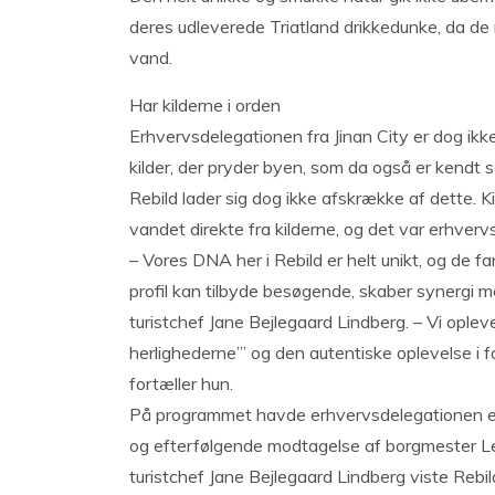
deres udleverede Triatland drikkedunke, da de
vand.
Har kilderne i orden
Erhvervsdelegationen fra Jinan City er dog ikk
kilder, der pryder byen, som da også er kendt s
Rebild lader sig dog ikke afskrække af dette. Ki
vandet direkte fra kilderne, og det var erhver
– Vores DNA her i Rebild er helt unikt, og de fa
profil kan tilbyde besøgende, skaber synergi m
turistchef Jane Bejlegaard Lindberg. – Vi oplev
herlighederne’” og den autentiske oplevelse i f
fortæller hun.
På programmet havde erhvervsdelegationen et
og efterfølgende modtagelse af borgmester Le
turistchef Jane Bejlegaard Lindberg viste Rebi