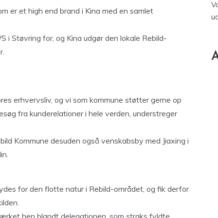
V
m er et high end brand i Kina med en samlet
u
S i Støvring for, og Kina udgør den lokale Rebild-
r.
A
res erhvervsliv, og vi som kommune støtter gerne op
esøg fra kunderelationer i hele verden, understreger
 Rebild Kommune desuden også venskabsby med Jiaxing i
in.
ydes for den flotte natur i Rebild-området, og fik derfor
ilden.
ærket hen blandt delegationen, som straks fyldte