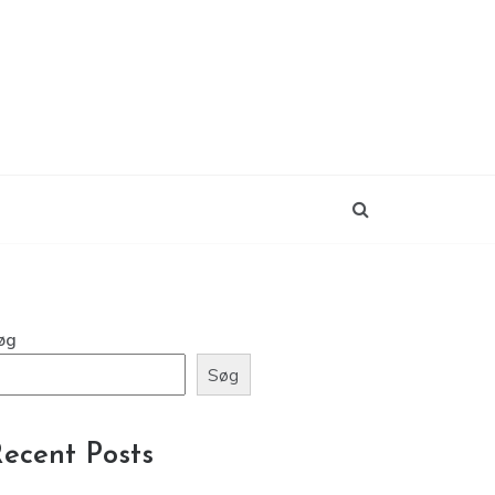
øg
Søg
ecent Posts