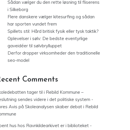
Sådan vælger du den rette løsning til fliserens
i Silkeborg
Flere danskere vælger kitesurfing og sådan
har sporten vundet frem
Spillets stil: Hård britisk fysik eller tysk taktik?
Oplevelser i sølv: De bedste eventyrlige
gaveidéer til sølvbrylluppet
Derfor dropper virksomheder den traditionelle
seo-model
Recent Comments
koledebatten tager til i Rebild Kommune –
slutning sendes videre i det politiske system -
ores Avis
på
Skoleanalysen skaber debat i Rebild
ommune
ent hus hos Ravnkildearkivet er i biblioteket -