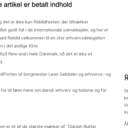
g det er ikke kun Rebildfesten, der tiltrækker
ået godt fat i de internationale samarbejder, og her er
bød Rebild velkommen til en stor erhvervsdelegation
 i det østlige Kina.
ltså flere end i hele Danmark, så det er ikke et
d.
ildPorten af borgmester Leon Sebbelin og erhvervs- og
for at lære mere om dansk erhverv og turisme og for
S
be
V
K
Åb
om er et af de største mærker af ”Danish Butter