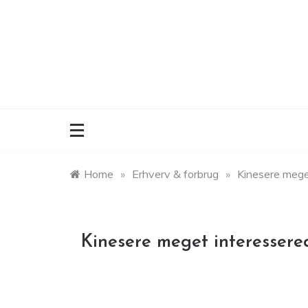
Skip
to
content
Home
»
Erhverv & forbrug
»
Kinesere meget
Kinesere meget interessered