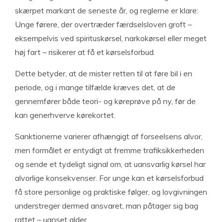
skærpet markant de seneste år, og reglerne er klare:
Unge førere, der overtræder færdselsloven groft –
eksempelvis ved spirituskørsel, narkokørsel eller meget
høj fart – risikerer at få et kørselsforbud.
Dette betyder, at de mister retten til at føre bil i en
periode, og i mange tilfælde kræves det, at de
gennemfører både teori- og køreprøve på ny, før de
kan generhverve kørekortet.
Sanktionerne varierer afhængigt af forseelsens alvor,
men formålet er entydigt at fremme trafiksikkerheden
og sende et tydeligt signal om, at uansvarlig kørsel har
alvorlige konsekvenser. For unge kan et kørselsforbud
få store personlige og praktiske følger, og lovgivningen
understreger dermed ansvaret, man påtager sig bag
rattet – uanset alder.