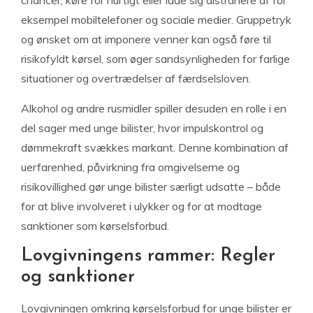
chancer, køre for hurtigt eller lade sig distrahere af for
eksempel mobiltelefoner og sociale medier. Gruppetryk
og ønsket om at imponere venner kan også føre til
risikofyldt kørsel, som øger sandsynligheden for farlige
situationer og overtrædelser af færdselsloven.
Alkohol og andre rusmidler spiller desuden en rolle i en
del sager med unge bilister, hvor impulskontrol og
dømmekraft svækkes markant. Denne kombination af
uerfarenhed, påvirkning fra omgivelserne og
risikovillighed gør unge bilister særligt udsatte – både
for at blive involveret i ulykker og for at modtage
sanktioner som kørselsforbud.
Lovgivningens rammer: Regler
og sanktioner
Lovgivningen omkring kørselsforbud for unge bilister er