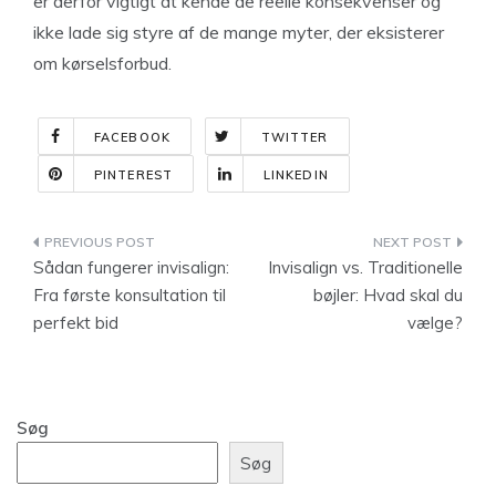
er derfor vigtigt at kende de reelle konsekvenser og
ikke lade sig styre af de mange myter, der eksisterer
om kørselsforbud.
FACEBOOK
TWITTER
PINTEREST
LINKEDIN
Indlægsnavigation
Sådan fungerer invisalign:
Invisalign vs. Traditionelle
Fra første konsultation til
bøjler: Hvad skal du
perfekt bid
vælge?
Søg
Søg