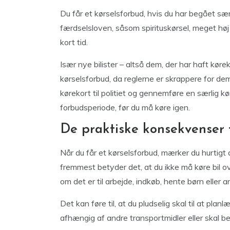
Du får et kørselsforbud, hvis du har begået sæ
færdselsloven, såsom spirituskørsel, meget høj h
kort tid.
Især nye bilister – altså dem, der har haft køreko
kørselsforbud, da reglerne er skrappere for dem.
kørekort til politiet og gennemføre en særlig k
forbudsperiode, før du må køre igen.
De praktiske konsekvenser 
Når du får et kørselsforbud, mærker du hurtigt 
fremmest betyder det, at du ikke må køre bil 
om det er til arbejde, indkøb, hente børn eller 
Det kan føre til, at du pludselig skal til at pla
afhængig af andre transportmidler eller skal b