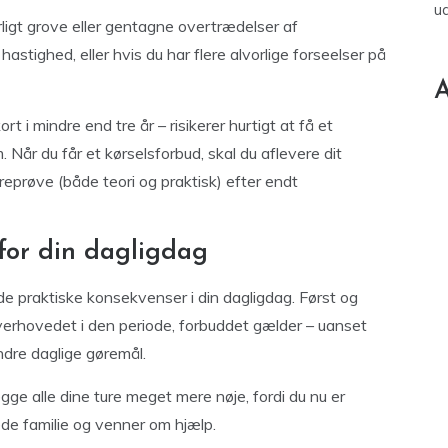
u
rligt grove eller gentagne overtrædelser af
astighed, eller hvis du har flere alvorlige forseelser på
A
rt i mindre end tre år – risikerer hurtigt at få et
 Når du får et kørselsforbud, skal du aflevere dit
øreprøve (både teori og praktisk) efter endt
for din dagligdag
de praktiske konsekvenser i din dagligdag. Først og
overhovedet i den periode, forbuddet gælder – uanset
andre daglige gøremål.
nlægge alle dine ture meget mere nøje, fordi du nu er
ede familie og venner om hjælp.