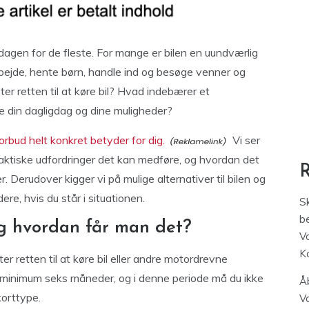
agen for de fleste. For mange er bilen en uundværlig
rbejde, hente børn, handle ind og besøge venner og
ter retten til at køre bil? Hvad indebærer et
e din dagligdag og dine muligheder?
orbud helt konkret betyder for dig.
Vi ser
raktiske udfordringer det kan medføre, og hvordan det
. Derudover kigger vi på mulige alternativer til bilen og
re, hvis du står i situationen.
S
be
og hvordan får man det?
V
K
er retten til at køre bil eller andre motordrevne
i minimum seks måneder, og i denne periode må du ikke
Åb
korttype.
V