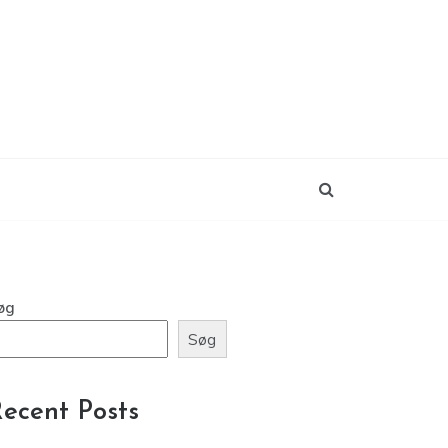
øg
Søg
ecent Posts