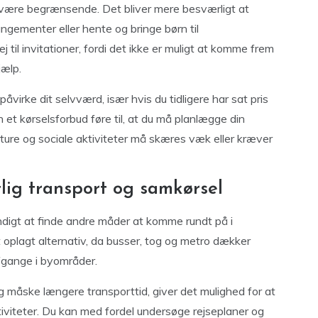
 være begrænsende. Det bliver mere besværligt at
angementer eller hente og bringe børn til
ej til invitationer, fordi det ikke er muligt at komme frem
jælp.
ke dit selvværd, især hvis du tidligere har sat pris
kan et kørselsforbud føre til, at du må planlægge din
ture og sociale aktiviteter må skæres væk eller kræver
ntlig transport og samkørsel
ndigt at finde andre måder at komme rundt på i
 oplagt alternativ, da busser, tog og metro dækker
afgange i byområder.
 måske længere transporttid, giver det mulighed for at
ktiviteter. Du kan med fordel undersøge rejseplaner og