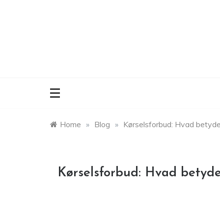
Skip
to
content
Home
»
Blog
»
Kørselsforbud: Hvad betyder
Kørselsforbud: Hvad betyde