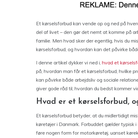
Et kørselsforbud kan vende op og ned på hverd
del af livet – den gør det nemt at komme på a
familie. Men hvad sker der egentlig, hvis du mis
kørselsforbud, og hvordan kan det påvirke båd
I denne artikel dykker vi ned i,
hvad et kørselsf
på, hvordan man får et kørselsforbud, hvilke p
kan påvirke både arbejdsliv og sociale relationer
giver gode råd til, hvordan du bedst kommer vide
Hvad er et kørselsforbud, 
Et kørselsforbud betyder, at du midlertidigt mist
køretøjer i Danmark. Forbuddet gælder typisk 
føre nogen form for motorkøretøj, uanset køre