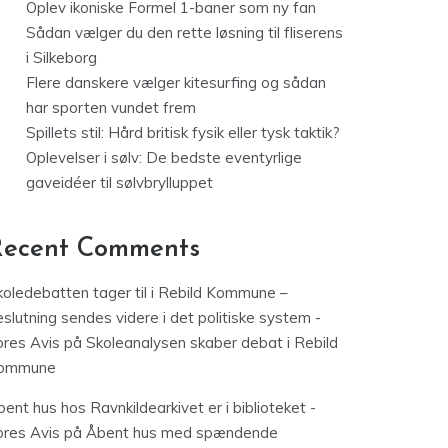
Oplev ikoniske Formel 1-baner som ny fan
Sådan vælger du den rette løsning til fliserens
i Silkeborg
Flere danskere vælger kitesurfing og sådan
har sporten vundet frem
Spillets stil: Hård britisk fysik eller tysk taktik?
Oplevelser i sølv: De bedste eventyrlige
gaveidéer til sølvbrylluppet
Recent Comments
koledebatten tager til i Rebild Kommune –
slutning sendes videre i det politiske system -
ores Avis
på
Skoleanalysen skaber debat i Rebild
ommune
ent hus hos Ravnkildearkivet er i biblioteket -
ores Avis
på
Åbent hus med spændende