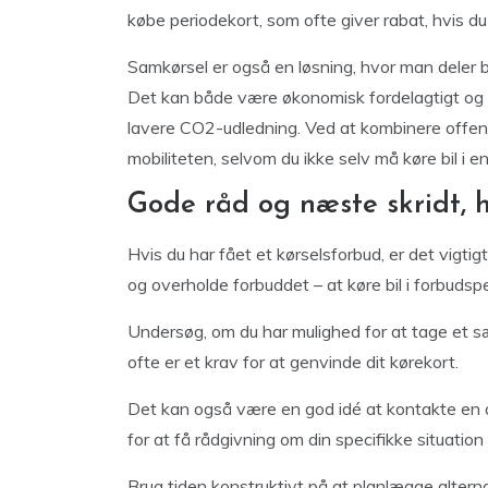
købe periodekort, som ofte giver rabat, hvis du 
Samkørsel er også en løsning, hvor man deler b
Det kan både være økonomisk fordelagtigt og so
lavere CO2-udledning. Ved at kombinere offent
mobiliteten, selvom du ikke selv må køre bil i e
Gode råd og næste skridt, h
Hvis du har fået et kørselsforbud, er det vigtig
og overholde forbuddet – at køre bil i forbudsp
Undersøg, om du har mulighed for at tage et sær
ofte er et krav for at genvinde dit kørekort.
Det kan også være en god idé at kontakte en a
for at få rådgivning om din specifikke situatio
Brug tiden konstruktivt på at planlægge alternat