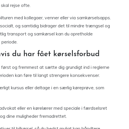
skal rejse ofte.
ilturen med kollegaer, venner eller via samkørselsapps.
cialt, og samtidig bidrager det til mindre trængsel og
lig transport og samkørsel kan du opretholde
n periode.
vis du har fået kørselsforbud
t først og fremmest at sætte dig grundigt ind i reglerne
erioden kan føre til langt strengere konsekvenser.
ligt kursus eller deltage i en særlig køreprøve, som
dvokat eller en kørelærer med speciale i færdselsret
n og dine muligheder fremadrettet.
iver til bilkørsel, så du bedst muligt kan håndtere