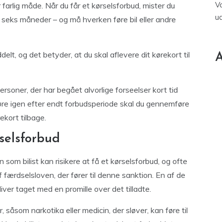
V
 farlig måde. Når du får et kørselsforbud, mister du
u
dst seks måneder – og må hverken føre bil eller andre
elt, og det betyder, at du skal aflevere dit kørekort til
A
 personer, der har begået alvorlige forseelser kort tid
t køre igen efter endt forbudsperiode skal du gennemføre
ekort tilbage.
rselsforbud
n som bilist kan risikere at få et kørselsforbud, og ofte
f færdselsloven, der fører til denne sanktion. En af de
iver taget med en promille over det tilladte.
 såsom narkotika eller medicin, der sløver, kan føre til