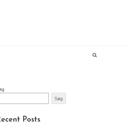
øg
Søg
ecent Posts