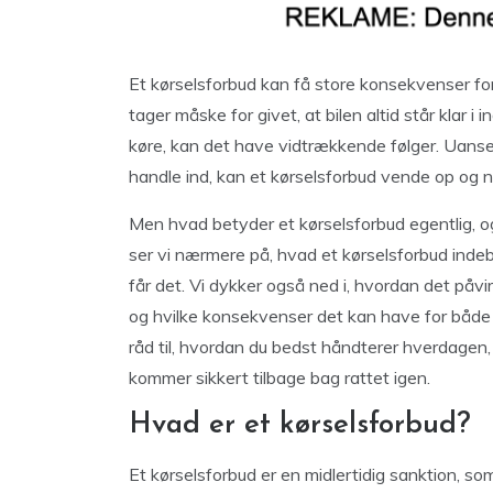
Et kørselsforbud kan få store konsekvenser fo
tager måske for givet, at bilen altid står klar i 
køre, kan det have vidtrækkende følger. Uanset o
handle ind, kan et kørselsforbud vende op og ne
Men hvad betyder et kørselsforbud egentlig, og
ser vi nærmere på, hvad et kørselsforbud indebæ
får det. Vi dykker også ned i, hvordan det påvirk
og hvilke konsekvenser det kan have for både arb
råd til, hvordan du bedst håndterer hverdagen,
kommer sikkert tilbage bag rattet igen.
Hvad er et kørselsforbud?
Et kørselsforbud er en midlertidig sanktion, s