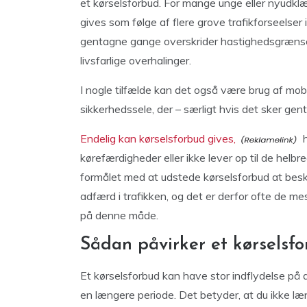
et kørselsforbud. For mange unge eller nyudklæ
gives som følge af flere grove trafikforseelser
gentagne gange overskrider hastighedsgrænsern
livsfarlige overhalinger.
I nogle tilfælde kan det også være brug af mob
sikkerhedssele, der – særligt hvis det sker gen
Endelig kan kørselsforbud gives,
h
kørefærdigheder eller ikke lever op til de helbr
formålet med at udstede kørselsforbud at besky
adfærd i trafikken, og det er derfor ofte de me
på denne måde.
Sådan påvirker et kørselsf
Et kørselsforbud kan have stor indflydelse på di
en længere periode. Det betyder, at du ikke læn