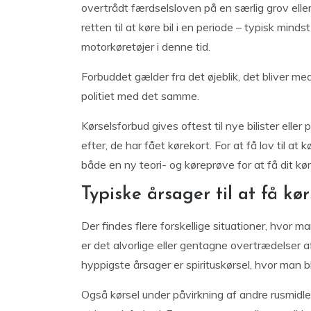
overtrådt færdselsloven på en særlig grov eller
retten til at køre bil i en periode – typisk min
motorkøretøjer i denne tid.
Forbuddet gælder fra det øjeblik, det bliver medd
politiet med det samme.
Kørselsforbud gives oftest til nye bilister eller
efter, de har fået kørekort. For at få lov til a
både en ny teori- og køreprøve for at få dit kør
Typiske årsager til at få kø
Der findes flere forskellige situationer, hvor ma
er det alvorlige eller gentagne overtrædelser a
hyppigste årsager er spirituskørsel, hvor man bl
Også kørsel under påvirkning af andre rusmidler,