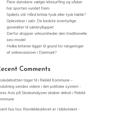
Flere danskere vælger kitesurfing og sådan
har sporten vundet frem
Spillets stil: Hård britisk fysik eller tysk taktik?
Oplevelser i sølv: De bedste eventyrlige
gaveidéer til sølvbrylluppet
Derfor dropper virksomheder den traditionelle
seo-model
Hvilke kriterier ligger til grund for rangeringer
af onlinecasinoer i Danmark?
Recent Comments
koledebatten tager til i Rebild Kommune –
slutning sendes videre i det politiske system -
ores Avis
på
Skoleanalysen skaber debat i Rebild
ommune
ent hus hos Ravnkildearkivet er i biblioteket -