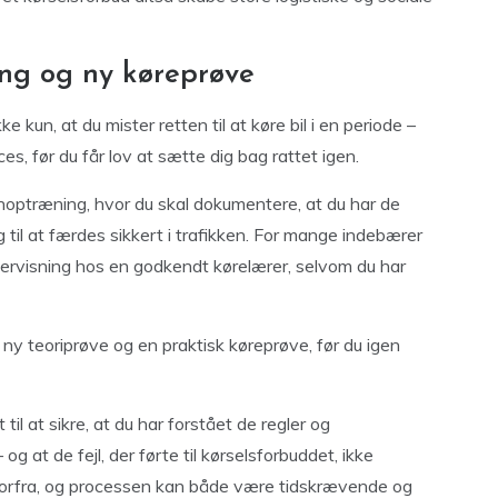
ng og ny køreprøve
e kun, at du mister retten til at køre bil i en periode –
s, før du får lov at sætte dig bag rattet igen.
enoptræning, hvor du skal dokumentere, at du har de
 til at færdes sikkert i trafikken. For mange indebærer
dervisning hos en godkendt kørelærer, selvom du har
 ny teoriprøve og en praktisk køreprøve, før du igen
l at sikre, at du har forstået de regler og
g at de fejl, der førte til kørselsforbuddet, ikke
forfra, og processen kan både være tidskrævende og