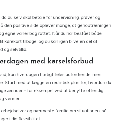
 du selv skal betale for undervisning, prøver og
n. På den positive side oplever mange, at genoptræningen
d og egne vaner bag rattet. Når du har bestået både
t kørekort tilbage, og du kan igen blive en del af
 og selvtillid.
verdagen med kørselsforbud
rbud, kan hverdagen hurtigt føles udfordrende, men
e. Start med at lægge en realistisk plan for, hvordan du
lige ærinder – for eksempel ved at benytte offentlig
 og venner.
 arbejdsgiver og nærmeste familie om situationen, så
r i din fleksibilitet.