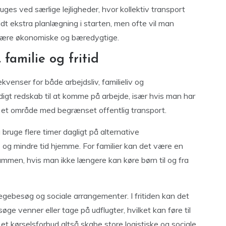
uges ved særlige lejligheder, hvor kollektiv transport
lidt ekstra planlægning i starten, men ofte vil man
 være økonomiske og bæredygtige.
 familie og fritid
enser for både arbejdsliv, familieliv og
ndigt redskab til at komme på arbejde, især hvis man har
 i et område med begrænset offentlig transport.
bruge flere timer dagligt på alternative
ss og mindre tid hjemme. For familier kan det være en
ammen, hvis man ikke længere kan køre børn til og fra
ægebesøg og sociale arrangementer. I fritiden kan det
øge venner eller tage på udflugter, hvilket kan føre til
 et kørselsforbud altså skabe store logistiske og sociale