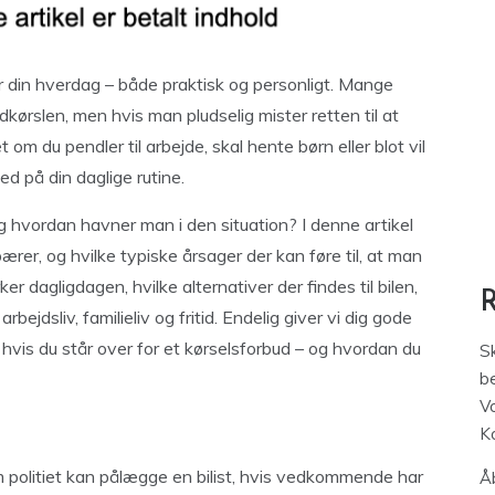
r din hverdag – både praktisk og personligt. Mange
indkørslen, men hvis man pludselig mister retten til at
m du pendler til arbejde, skal hente børn eller blot vil
d på din daglige rutine.
 hvordan havner man i den situation? I denne artikel
rer, og hvilke typiske årsager der kan føre til, at man
er dagligdagen, hvilke alternativer der findes til bilen,
ejdsliv, familieliv og fritid. Endelig giver vi dig gode
 hvis du står over for et kørselsforbud – og hvordan du
S
be
V
K
om politiet kan pålægge en bilist, hvis vedkommende har
Åb