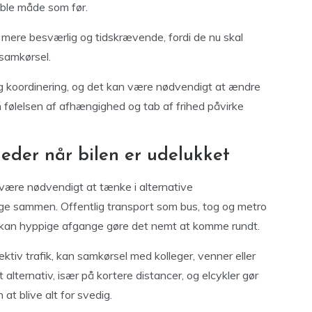
ible måde som før.
 mere besværlig og tidskrævende, fordi de nu skal
 samkørsel.
g koordinering, og det kan være nødvendigt at ændre
n følelsen af afhængighed og tab af frihed påvirke
eder når bilen er udelukket
 være nødvendigt at tænke i alternative
nge sammen. Offentlig transport som bus, tog og metro
er kan hyppige afgange gøre det nemt at komme rundt.
ktiv trafik, kan samkørsel med kolleger, venner eller
alternativ, især på kortere distancer, og elcykler gør
at blive alt for svedig.