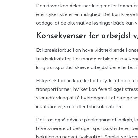
Derudover kan delebilsordninger eller taxaer br
eller cykel ikke er en mulighed. Det kan kræve 
opdage, at de alternative løsninger både kan
Konsekvenser for arbejdsliv,
Et kørselsforbud kan have vidtrækkende konsekv
fritidsaktiviteter. For mange er bilen et nødve
lang transporttid, skæve arbejdstider eller bor
Et kørselsforbud kan derfor betyde, at man må 
transportformer, hvilket kan føre til øget stre
stor udfordring at få hverdagen til at hænge s
institutioner, skole eller fritidsaktiviteter.
Det kan også påvirke planlægning af indkøb, l
blive sværere at deltage i sportsaktiviteter, bes
isolation og nedsat livskvalitet. Samlet set kan