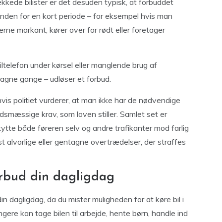
kkede bilister er det desuden typisk, at forbuddet
 inden for en kort periode – for eksempel hvis man
e markant, kører over for rødt eller foretager
iltelefon under kørsel eller manglende brug af
tagne gange – udløser et forbud.
vis politiet vurderer, at man ikke har de nødvendige
edsmæssige krav, som loven stiller. Samlet set er
tte både føreren selv og andre trafikanter mod farlig
st alvorlige eller gentagne overtrædelser, der straffes
orbud din dagligdag
n dagligdag, da du mister muligheden for at køre bil i
gere kan tage bilen til arbejde, hente børn, handle ind