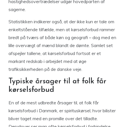
hastighedsovertrædelser udgør hovedparten af
sagerne.
Statistikken indikerer også, at der ikke kun er tale om
enkeltstående tilfælde, men at kørselsforbud rammer
bredt på tværs af både køn og geografi – dog med en
lille overvægt af mænd blandt de dømte. Samlet set
afspejler tallene, at kørselsforbud fortsat er et
markant redskab i arbejdet med at øge
trafiksikkerheden på de danske veje.
Typiske årsager til at folk får
kørselsforbud
En af de mest udbredte årsager til, at folk får
kørselsforbud i Danmark, er spirituskørsel, hvor bilister
bliver taget med en promille over det tilladte.
Derudover ser man ofte kørselsforbud i forbindelse