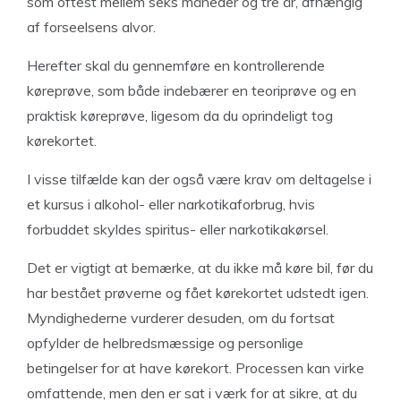
som oftest mellem seks måneder og tre år, afhængig
af forseelsens alvor.
Herefter skal du gennemføre en kontrollerende
køreprøve, som både indebærer en teoriprøve og en
praktisk køreprøve, ligesom da du oprindeligt tog
kørekortet.
I visse tilfælde kan der også være krav om deltagelse i
et kursus i alkohol- eller narkotikaforbrug, hvis
forbuddet skyldes spiritus- eller narkotikakørsel.
Det er vigtigt at bemærke, at du ikke må køre bil, før du
har bestået prøverne og fået kørekortet udstedt igen.
Myndighederne vurderer desuden, om du fortsat
opfylder de helbredsmæssige og personlige
betingelser for at have kørekort. Processen kan virke
omfattende, men den er sat i værk for at sikre, at du