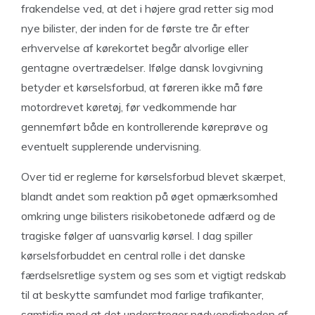
frakendelse ved, at det i højere grad retter sig mod
nye bilister, der inden for de første tre år efter
erhvervelse af kørekortet begår alvorlige eller
gentagne overtrædelser. Ifølge dansk lovgivning
betyder et kørselsforbud, at føreren ikke må føre
motordrevet køretøj, før vedkommende har
gennemført både en kontrollerende køreprøve og
eventuelt supplerende undervisning.
Over tid er reglerne for kørselsforbud blevet skærpet,
blandt andet som reaktion på øget opmærksomhed
omkring unge bilisters risikobetonede adfærd og de
tragiske følger af uansvarlig kørsel. I dag spiller
kørselsforbuddet en central rolle i det danske
færdselsretlige system og ses som et vigtigt redskab
til at beskytte samfundet mod farlige trafikanter,
samtidig med at det understreger nødvendigheden af