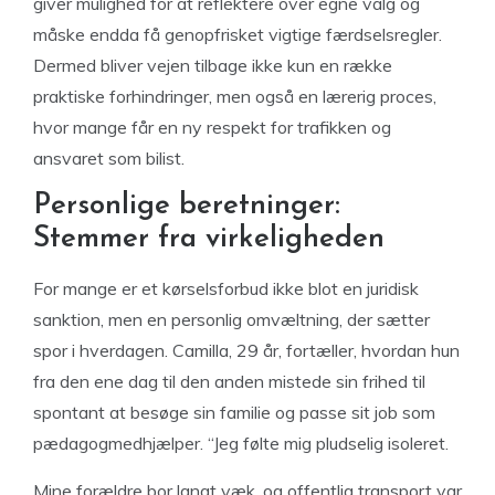
giver mulighed for at reflektere over egne valg og
måske endda få genopfrisket vigtige færdselsregler.
Dermed bliver vejen tilbage ikke kun en række
praktiske forhindringer, men også en lærerig proces,
hvor mange får en ny respekt for trafikken og
ansvaret som bilist.
Personlige beretninger:
Stemmer fra virkeligheden
For mange er et kørselsforbud ikke blot en juridisk
sanktion, men en personlig omvæltning, der sætter
spor i hverdagen. Camilla, 29 år, fortæller, hvordan hun
fra den ene dag til den anden mistede sin frihed til
spontant at besøge sin familie og passe sit job som
pædagogmedhjælper. “Jeg følte mig pludselig isoleret.
Mine forældre bor langt væk, og offentlig transport var