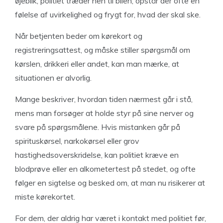
øjeblik, politiet træder hen til bilen, opstår der ofte en
følelse af uvirkelighed og frygt for, hvad der skal ske.
Når betjenten beder om kørekort og
registreringsattest, og måske stiller spørgsmål om
kørslen, drikkeri eller andet, kan man mærke, at
situationen er alvorlig.
Mange beskriver, hvordan tiden nærmest går i stå,
mens man forsøger at holde styr på sine nerver og
svare på spørgsmålene. Hvis mistanken går på
spirituskørsel, narkokørsel eller grov
hastighedsoverskridelse, kan politiet kræve en
blodprøve eller en alkometertest på stedet, og ofte
følger en sigtelse og besked om, at man nu risikerer at
miste kørekortet.
For dem, der aldrig har været i kontakt med politiet før,