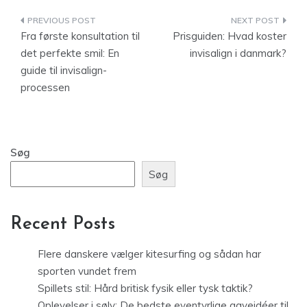
Indlægsnavigation
Fra første konsultation til
Prisguiden: Hvad koster
det perfekte smil: En
invisalign i danmark?
guide til invisalign-
processen
Søg
Søg
Recent Posts
Flere danskere vælger kitesurfing og sådan har
sporten vundet frem
Spillets stil: Hård britisk fysik eller tysk taktik?
Oplevelser i sølv: De bedste eventyrlige gaveidéer til