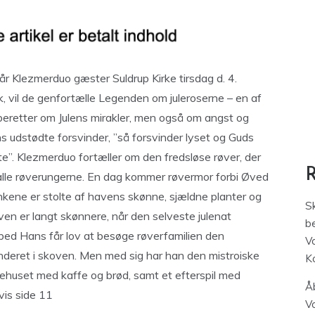
år Klezmerduo gæster Suldrup Kirke tirsdag d. 4.
, vil de genfortælle Legenden om juleroserne – en af
beretter om Julens mirakler, men også om angst og
ns udstødte forsvinder, ”så forsvinder lyset og Guds
te”. Klezmerduo fortæller om den fredsløse røver, der
lle røverungerne. En dag kommer røvermor forbi Øved
nkene er stolte af havens skønne, sjældne planter og
S
n er langt skønnere, når den selveste julenat
be
bbed Hans får lov at besøge røverfamilien den
V
nderet i skoven. Men med sig har han den mistroiske
K
nehuset med kaffe og brød, samt et efterspil med
Åb
vis side 11
V