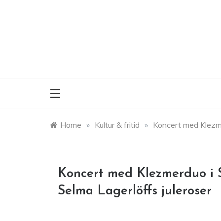
Skip
to
content
Home
»
Kultur & fritid
»
Koncert med Klezmer
Koncert med Klezmerduo i S
Selma Lagerlöffs juleroser