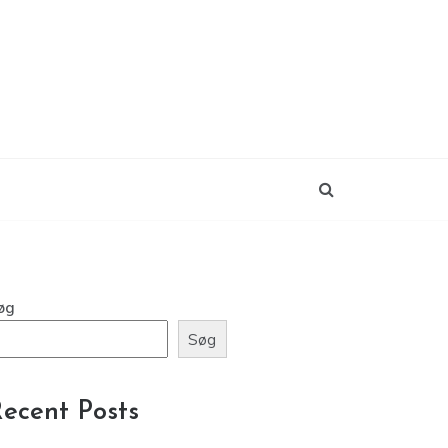
øg
Søg
ecent Posts