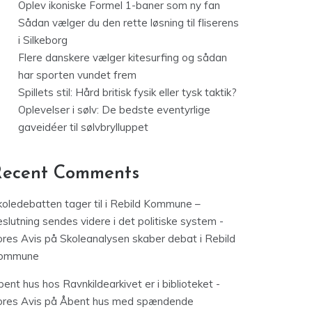
Oplev ikoniske Formel 1-baner som ny fan
Sådan vælger du den rette løsning til fliserens
i Silkeborg
Flere danskere vælger kitesurfing og sådan
har sporten vundet frem
Spillets stil: Hård britisk fysik eller tysk taktik?
Oplevelser i sølv: De bedste eventyrlige
gaveidéer til sølvbrylluppet
Recent Comments
koledebatten tager til i Rebild Kommune –
slutning sendes videre i det politiske system -
ores Avis
på
Skoleanalysen skaber debat i Rebild
ommune
ent hus hos Ravnkildearkivet er i biblioteket -
ores Avis
på
Åbent hus med spændende