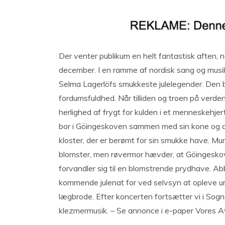
Der venter publikum en helt fantastisk aften, n
december. I en ramme af nordisk sang og musik
Selma Lagerlöfs smukkeste julelegender. Den 
fordumsfuldhed. Når tilliden og troen på verde
herlighed af frygt for kulden i et menneskehjer
bor i Göingeskoven sammen med sin kone og a
kloster, der er berømt for sin smukke have. Mu
blomster, men røvermor hævder, at Göingeskove
forvandler sig til en blomstrende prydhave. A
kommende julenat for ved selvsyn at opleve u
lægbrode. Efter koncerten fortsætter vi i Sog
klezmermusik. – Se annonce i e-paper Vores A