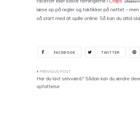
facetter eller kaste terningerne i
Craps
læse op på regler og taktikker på nettet – men o
så start med at spille online. Så kan du altid sl
FACEBOOK
TWITTER
Indlægsnavigation
Har du lavt selvværd? Sådan kan du ændre den
opfattelse