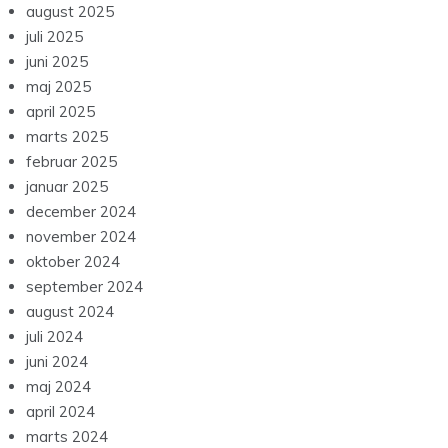
august 2025
juli 2025
juni 2025
maj 2025
april 2025
marts 2025
februar 2025
januar 2025
december 2024
november 2024
oktober 2024
september 2024
august 2024
juli 2024
juni 2024
maj 2024
april 2024
marts 2024