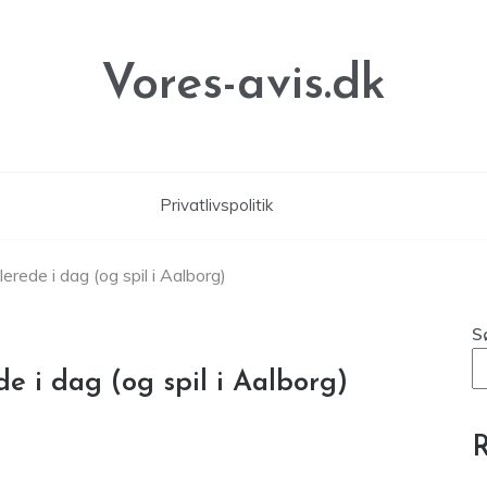
Vores-avis.dk
Privatlivspolitik
lerede i dag (og spil i Aalborg)
S
de i dag (og spil i Aalborg)
R