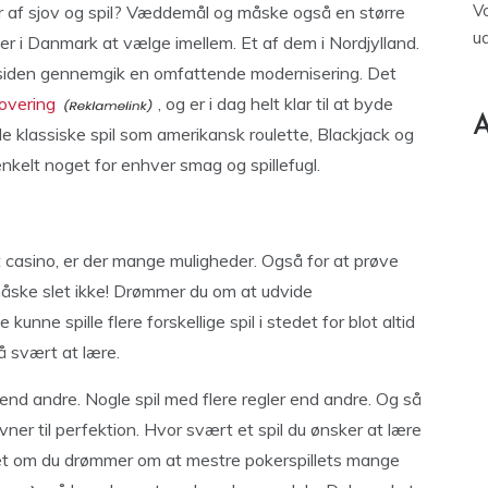
V
r af sjov og spil? Væddemål og måske også en større
u
er i Danmark at vælge imellem. Et af dem i Nordjylland.
år siden gennemgik en omfattende modernisering. Det
novering
, og er i dag helt klar til at byde
A
e klassiske spil som amerikansk roulette, Blackjack og
nkelt noget for enhver smag og spillefugl.
ret casino, er der mange muligheder. Også for at prøve
 måske slet ikke! Drømmer du om at udvide
unne spille flere forskellige spil i stedet for blot altid
å svært at lære.
re end andre. Nogle spil med flere regler end andre. Og så
vner til perfektion. Hvor svært et spil du ønsker at lære
anset om du drømmer om at mestre pokerspillets mange