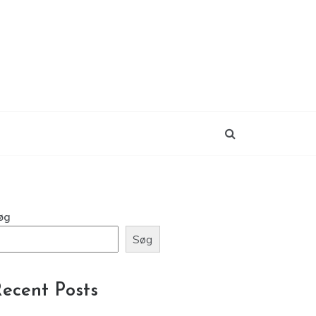
øg
Søg
ecent Posts