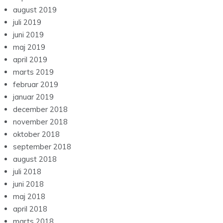
august 2019
juli 2019
juni 2019
maj 2019
april 2019
marts 2019
februar 2019
januar 2019
december 2018
november 2018
oktober 2018
september 2018
august 2018
juli 2018
juni 2018
maj 2018
april 2018
marts 2018