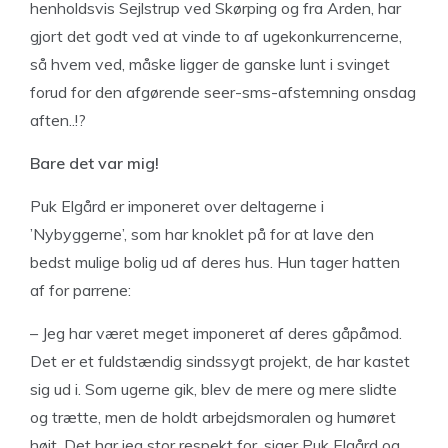
henholdsvis Sejlstrup ved Skørping og fra Arden, har
gjort det godt ved at vinde to af ugekonkurrencerne,
så hvem ved, måske ligger de ganske lunt i svinget
forud for den afgørende seer-sms-afstemning onsdag
aften..!?
Bare det var mig!
Puk Elgård er imponeret over deltagerne i
’Nybyggerne’, som har knoklet på for at lave den
bedst mulige bolig ud af deres hus. Hun tager hatten
af for parrene:
– Jeg har været meget imponeret af deres gåpåmod.
Det er et fuldstændig sindssygt projekt, de har kastet
sig ud i. Som ugerne gik, blev de mere og mere slidte
og trætte, men de holdt arbejdsmoralen og humøret
højt. Det har jeg stor respekt for, siger Puk Elgård og