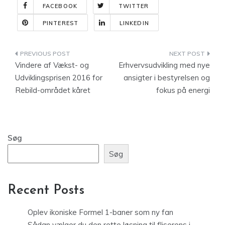
FACEBOOK
TWITTER
PINTEREST
LINKEDIN
Indlægsnavigation
Vindere af Vækst- og
Erhvervsudvikling med nye
Udviklingsprisen 2016 for
ansigter i bestyrelsen og
Rebild-området kåret
fokus på energi
Søg
Søg
Recent Posts
Oplev ikoniske Formel 1-baner som ny fan
Sådan vælger du den rette løsning til fliserens i