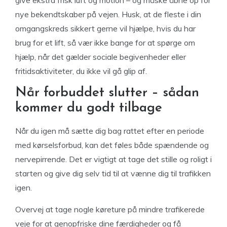
give ekstra frisk luft og motion – og måske åbne op for
nye bekendtskaber på vejen. Husk, at de fleste i din
omgangskreds sikkert gerne vil hjælpe, hvis du har
brug for et lift, så vær ikke bange for at spørge om
hjælp, når det gælder sociale begivenheder eller
fritidsaktiviteter, du ikke vil gå glip af.
Når forbuddet slutter – sådan
kommer du godt tilbage
Når du igen må sætte dig bag rattet efter en periode
med kørselsforbud, kan det føles både spændende og
nervepirrende. Det er vigtigt at tage det stille og roligt i
starten og give dig selv tid til at vænne dig til trafikken
igen.
Overvej at tage nogle køreture på mindre trafikerede
veje for at genopfriske dine færdigheder og få