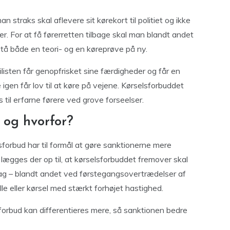
 straks skal aflevere sit kørekort til politiet og ikke
er. For at få førerretten tilbage skal man blandt andet
tå både en teori- og en køreprøve på ny.
ilisten får genopfrisket sine færdigheder og får en
igen får lov til at køre på vejene. Kørselsforbuddet
 til erfarne førere ved grove forseelser.
 og hvorfor?
sforbud har til formål at gøre sanktionerne mere
lægges der op til, at kørselsforbuddet fremover skal
i dag – blandt andet ved førstegangsovertrædelser af
le eller kørsel med stærkt forhøjet hastighed.
forbud kan differentieres mere, så sanktionen bedre