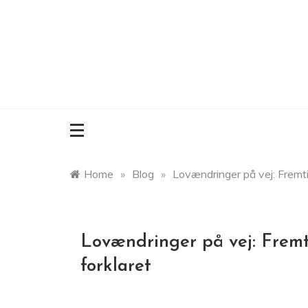
Skip
to
content
Home
»
Blog
»
Lovændringer på vej: Fremti
Lovændringer på vej: Fremti
forklaret