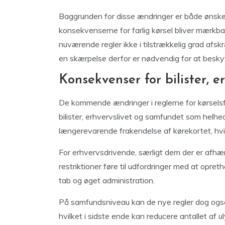
Baggrunden for disse ændringer er både ønsket
konsekvenserne for farlig kørsel bliver mærkb
nuværende regler ikke i tilstrækkelig grad afskr
en skærpelse derfor er nødvendig for at beskytt
Konsekvenser for bilister, 
De kommende ændringer i reglerne for kørsels
bilister, erhvervslivet og samfundet som helhed
længerevarende frakendelse af kørekortet, hvi
For erhvervsdrivende, særligt dem der er afhæ
restriktioner føre til udfordringer med at opret
tab og øget administration.
På samfundsniveau kan de nye regler dog også f
hvilket i sidste ende kan reducere antallet af 