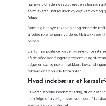
har myndighederne registreret en stigning i anta
spirituskørsel, kørsel uden gyldigt kørekort o
fokus.
Samtidig har nye teknologier og ændrede trafik
tilfælde ikke længere vurderes tilstrækkelige 
helhed.
Derfor har politiske partier og relevante inter
så de både kan fungere præventivt og sikre mer
udgør en særlig risiko i trafikken. Lovændringe
retfærdighed for alle trafikanter.
Hvad indebærer et kørselsf
Et kørselsforbud indebærer i dag, at en bilist i 
som følge af alvorlige overtrædelser af færdsel
eller kørsel uden førerret.