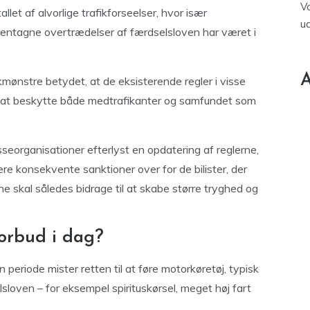
V
llet af alvorlige trafikforseelser, hvor især
u
g gentagne overtrædelser af færdselsloven har været i
A
mønstre betydet, at de eksisterende regler i visse
til at beskytte både medtrafikanter og samfundet som
esseorganisationer efterlyst en opdatering af reglerne,
e konsekvente sanktioner over for de bilister, der
rne skal således bidrage til at skabe større tryghed og
orbud i dag?
en periode mister retten til at føre motorkøretøj, typisk
sloven – for eksempel spirituskørsel, meget høj fart