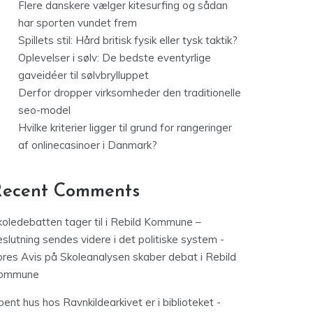
Flere danskere vælger kitesurfing og sådan
har sporten vundet frem
Spillets stil: Hård britisk fysik eller tysk taktik?
Oplevelser i sølv: De bedste eventyrlige
gaveidéer til sølvbrylluppet
Derfor dropper virksomheder den traditionelle
seo-model
Hvilke kriterier ligger til grund for rangeringer
af onlinecasinoer i Danmark?
Recent Comments
koledebatten tager til i Rebild Kommune –
slutning sendes videre i det politiske system -
ores Avis
på
Skoleanalysen skaber debat i Rebild
ommune
ent hus hos Ravnkildearkivet er i biblioteket -