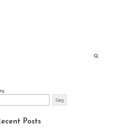
øg
Søg
ecent Posts