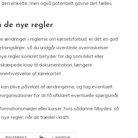
il den enkelte, men også potentielt gavne det fælles
 de nye regler
e ændringer i reglerne om kørselsforbud, er det en god
etningslinjer, så du undgår uventede overraskelser.
ye regler konkret betyder for dig som bilist eller
 skærpede krav til dokumentation, længere
generhvervelse af kørekortet.
de kan blive påvirket af ændringerne, og tag eventuelt
organisationer for at få afklaret eventuelle spørgsmål.
formationsmøder eller kurser, hvis sådanne tilbydes, så
nye regler, når de træder i kraft.
PINTEREST
LINKEDIN