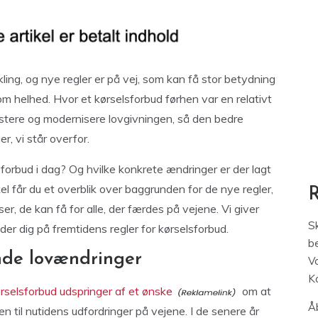
ling, og nye regler er på vej, som kan få stor betydning
om helhed. Hvor et kørselsforbud førhen var en relativt
justere og modernisere lovgivningen, så den bedre
er, vi står overfor.
forbud i dag? Og hvilke konkrete ændringer er der lagt
el får du et overblik over baggrunden for de nye regler,
, de kan få for alle, der færdes på vejene. Vi giver
S
der dig på fremtidens regler for kørselsforbud.
be
de lovændringer
V
K
rselsforbud udspringer af et ønske
om at
Åb
n til nutidens udfordringer på vejene. I de senere år