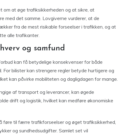
 om at øge trafiksikkerheden og at sikre, at
are med det samme. Lovgiverne vurderer, at de
ækker fra de mest risikable forseelser i trafikken, og at
e alle trafikanter.
erhverv og samfund
forbud kan få betydelige konsekvenser for både
. For bilister kan strengere regler betyde hurtigere og
lket kan påvirke mobiliteten og dagligdagen for mange.
ngige af transport og leverancer, kan øgede
holde drift og logistik, hvilket kan medføre økonomiske
øre til færre trafikforseelser og øget trafiksikkerhed,
ulykker og sundhedsudgifter. Samlet set vil