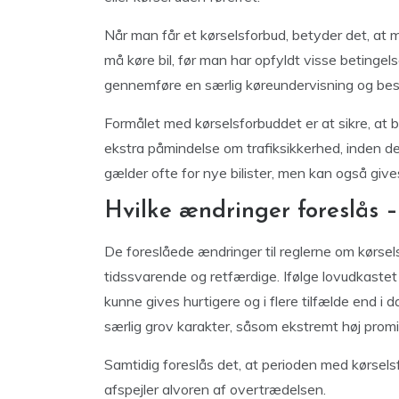
Når man får et kørselsforbud, betyder det, at man
må køre bil, før man har opfyldt visse betingels
gennemføre en særlig køreundervisning og bes
Formålet med kørselsforbuddet er at sikre, at b
ekstra påmindelse om trafiksikkerhed, inden de 
gælder ofte for nye bilister, men kan også gives
Hvilke ændringer foreslås –
De foreslåede ændringer til reglerne om kørsel
tidssvarende og retfærdige. Ifølge lovudkastet 
kunne gives hurtigere og i flere tilfælde end 
særlig grov karakter, såsom ekstremt høj promil
Samtidig foreslås det, at perioden med kørsels
afspejler alvoren af overtrædelsen.