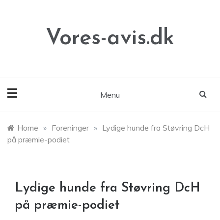
Skip
to
content
Vores-avis.dk
Menu
Home
»
Foreninger
»
Lydige hunde fra Støvring DcH
på præmie-podiet
Lydige hunde fra Støvring DcH
på præmie-podiet