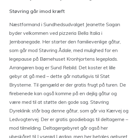
Støvring går imod kræft
Næstformand i Sundhedsudvalget Jeanette Sagan
byder velkommen ved pizzeria Bella Italia i
Jernbanegade. Her starter den familievenlige gåtur,
som går mod Støvring Ådale, med mulighed for en
legepause på Børnehuset Kronhjortens legeplads.
Arrangøren bag er Sund Rebild. Det koster et lille
gebyr at gå med – dette går naturligvis til Støt
Brysterne. Til gengæld er der gratis frugt på turen. De
firebenede kan også komme på en dejlig gåtur og
være med til at støtte den gode sag. Støvring
Dyreklinik står bag denne gåtur, som går via Kærvej og
Ledvogtervej. Der er gratis goodiebags til deltagerne –
mod tilmelding. Deltagergebyret går også her
ubeskåret til Lyserød Lørdag, men her betales gebyret