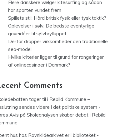
Flere danskere vælger kitesurfing og sådan
har sporten vundet frem
Spillets stil: Hård britisk fysik eller tysk taktik?
Oplevelser i sølv: De bedste eventyrlige
gaveidéer til sølvbrylluppet
Derfor dropper virksomheder den traditionelle
seo-model
Hvilke kriterier ligger til grund for rangeringer
af onlinecasinoer i Danmark?
Recent Comments
koledebatten tager til i Rebild Kommune –
slutning sendes videre i det politiske system -
ores Avis
på
Skoleanalysen skaber debat i Rebild
ommune
ent hus hos Ravnkildearkivet er i biblioteket -