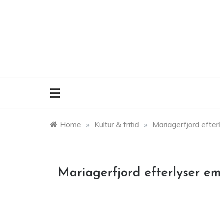
Skip
to
content
Home
»
Kultur & fritid
»
Mariagerfjord efter
Mariagerfjord efterlyser em