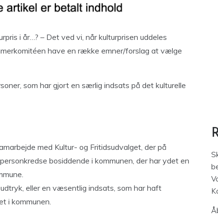
is i år…? – Det ved vi, når kulturprisen uddeles
ommerkomitéen have en række emner/forslag at vælge
rsoner, som har gjort en særlig indsats på det kulturelle
 samarbejde med Kultur- og Fritidsudvalget, der på
S
 personkredse bosiddende i kommunen, der har ydet en
be
ommune.
V
udtryk, eller en væsentlig indsats, som har haft
K
ivet i kommunen.
Åb