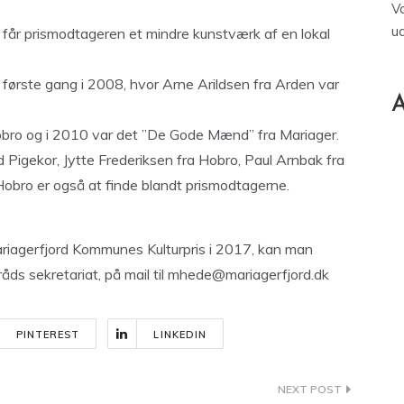
V
u
 får prismodtageren et mindre kunstværk af en lokal
 første gang i 2008, hvor Arne Arildsen fra Arden var
A
bro og i 2010 var det ”De Gode Mænd” fra Mariager.
 Pigekor, Jytte Frederiksen fra Hobro, Paul Arnbak fra
obro er også at finde blandt prismodtagerne.
ariagerfjord Kommunes Kulturpris i 2017, kan man
åds sekretariat, på mail til
mhede@mariagerfjord.dk
PINTEREST
LINKEDIN