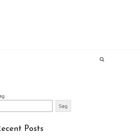
øg
Søg
ecent Posts