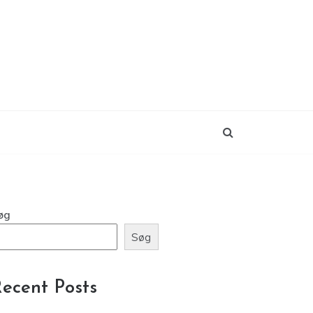
øg
Søg
ecent Posts