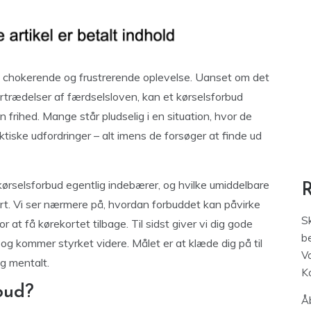
de chokerende og frustrerende oplevelse. Uanset om det
rtrædelser af færdselsloven, kan et kørselsforbud
frihed. Mange står pludselig i en situation, hvor de
aktiske udfordringer – alt imens de forsøger at finde ud
t kørselsforbud egentlig indebærer, og hvilke umiddelbare
kort. Vi ser nærmere på, hvordan forbuddet kan påvirke
S
r at få kørekortet tilbage. Til sidst giver vi dig gode
be
 og kommer styrket videre. Målet er at klæde dig på til
V
og mentalt.
K
bud?
Åb