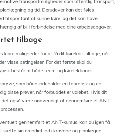
ernative transportmuligheder som offentlig transport,
e planlægning og tid. Derudover kan det føles
d til spontant at kunne køre, og det kan have
fhængig af bil i forbindelse med dine arbejdsopgaver.
rtet tilbage
s klare muligheder for at få dit kørekort tilbage, når
er visse betingelser. For det første skal du
isk består af både teori- og kørelektioner.
eprøve, som både indeholder en teoretisk og en
r dig disse prøver, når forbuddet er udløbet. Hvis dit
 kan det også være nødvendigt at gennemføre et ANT-
f processen.
ventuelt gennemført et ANT-kursus, kan du igen få
at sætte sig grundigt ind i kravene og planlægge