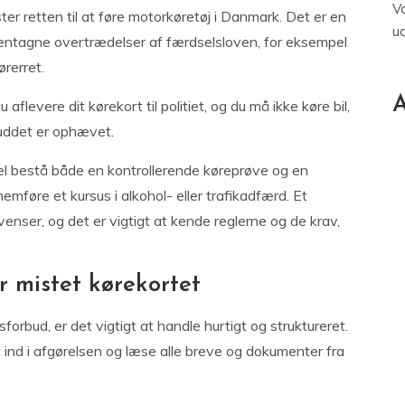
V
ter retten til at føre motorkøretøj i Danmark. Det er en
u
 gentagne overtrædelser af færdselsloven, for eksempel
ørerret.
A
u aflevere dit kørekort til politiet, og du må ikke køre bil,
buddet er ophævet.
egel bestå både en kontrollerende køreprøve og en
nemføre et kursus i alkohol- eller trafikadfærd. Et
nser, og det er vigtigt at kende reglerne og de krav,
r mistet kørekortet
forbud, er det vigtigt at handle hurtigt og struktureret.
t ind i afgørelsen og læse alle breve og dokumenter fra