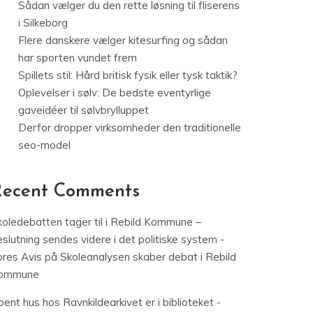
Sådan vælger du den rette løsning til fliserens
i Silkeborg
Flere danskere vælger kitesurfing og sådan
har sporten vundet frem
Spillets stil: Hård britisk fysik eller tysk taktik?
Oplevelser i sølv: De bedste eventyrlige
gaveidéer til sølvbrylluppet
Derfor dropper virksomheder den traditionelle
seo-model
Recent Comments
koledebatten tager til i Rebild Kommune –
slutning sendes videre i det politiske system -
ores Avis
på
Skoleanalysen skaber debat i Rebild
ommune
ent hus hos Ravnkildearkivet er i biblioteket -