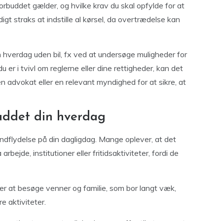
orbuddet gælder, og hvilke krav du skal opfylde for at
gt straks at indstille al kørsel, da overtrædelse kan
 hverdag uden bil, fx ved at undersøge muligheder for
du er i tvivl om reglerne eller dine rettigheder, kan det
 advokat eller en relevant myndighed for at sikre, at
uddet din hverdag
indflydelse på din dagligdag. Mange oplever, at det
rbejde, institutioner eller fritidsaktiviteter, fordi de
ejer at besøge venner og familie, som bor langt væk,
re aktiviteter.