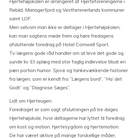
Hjertehøjskolen er arrangeret af Hjerteforeningerne i
Rebild, Mariagerfjord og Vesthimmerlands kommuner
samt LOF.
Men selvom man ikke er deltager i Hjertehøjskolen,
kan man sagtens møde frem og høre fredagens
afsluttende foredrag på Hotel Comwell Sport.
Tv-lægens gode råd handler om at leve det gode og
sunde liv. Et oplæg med stor faglig indlevelse tilsat en
pæn portion humor. Sjove og tankevækkende historier
fra lægen, som er kendt fra ”Lægens bord”, ”Ha’ det
Godt” og ”Diagnose Søges”.
Lidt om Hjerteugen:
Foredraget er som sagt afslutningen på tre dages
Hjertehøjskole, hvor deltagerne har lyttet til foredrag
om kost og motion, hjertesygdom og hjertemotion.
De har været aktive på mange forskellige måder,