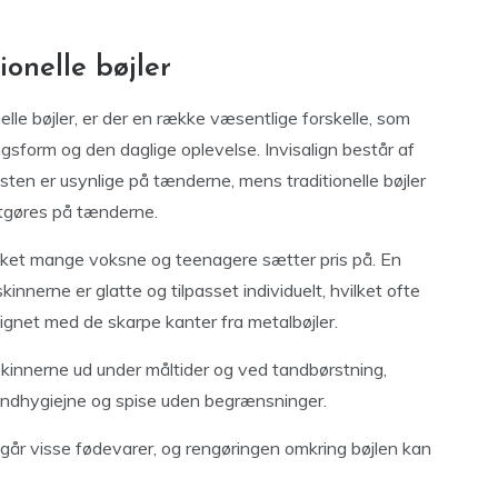
tionelle bøjler
lle bøjler, er der en række væsentlige forskelle, som
sform og den daglige oplevelse. Invisalign består af
sten er usynlige på tænderne, mens traditionelle bøjler
stgøres på tænderne.
hvilket mange voksne og teenagere sætter pris på. En
innerne er glatte og tilpasset individuelt, hvilket ofte
ignet med de skarpe kanter fra metalbøjler.
skinnerne ud under måltider og ved tandbørstning,
mundhygiejne og spise uden begrænsninger.
dgår visse fødevarer, og rengøringen omkring bøjlen kan