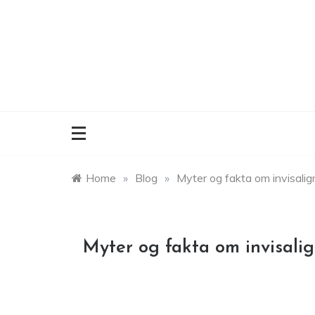
Skip
to
content
Home
»
Blog
»
Myter og fakta om invisalig
Myter og fakta om invisali