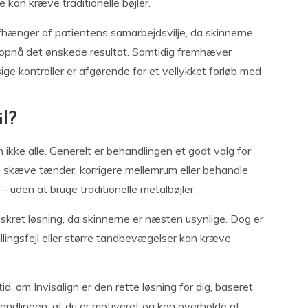
e kan kræve traditionelle bøjler.
ænger af patientens samarbejdsvilje, da skinnerne
 opnå det ønskede resultat. Samtidig fremhæver
e kontroller er afgørende for et vellykket forløb med
il?
kke alle. Generelt er behandlingen et godt valg for
e skæve tænder, korrigere mellemrum eller behandle
 – uden at bruge traditionelle metalbøjler.
diskret løsning, da skinnerne er næsten usynlige. Dog er
llingsfejl eller større tandbevægelser kan kræve
d, om Invisalign er den rette løsning for dig, baseret
andlingen, at du er motiveret og kan overholde at