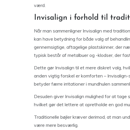
værd.
Invisalign i forhold til tradi
Når man sammenligner Invisalign med traditione
kan have betydning for både valg af behandling
gennemsigtige, aftagelige plastskinner, der næ
typisk består af metalbuer og -klodser, der fa
Dette gør Invisalign til et mere diskret valg, 
anden vigtig forskel er komforten – Invisalign-sk
betyder færre irritationer i mundhulen sammenl
Desuden giver Invisalign mulighed for at tage 
hvilket gør det lettere at opretholde en god 
Traditionelle bøjler kræver derimod, at man un
være mere besværlig.