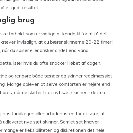
å et godt resultat.
aglig brug
ske forhold, som er vigtige at kende til for at få det
kræver Invisalign, at du bærer skinnerne 20-22 timer i
 når du spiser eller drikker andet end vand.
dette, især hvis du ofte snacker i løbet af dagen.
ejne og rengøre både tænder og skinner regelmæssigt
ng. Mange oplever, at selve komforten er højere end
 pres, når de skifter til et nyt sæt skinner – dette er
hos tandlægen eller ortodontisten for at sikre, at
få udleveret nye sæt skinner. Samlet set kræver
for mange er fleksibiliteten og diskretionen det hele