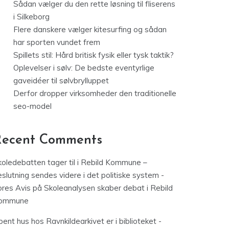
Sådan vælger du den rette løsning til fliserens
i Silkeborg
Flere danskere vælger kitesurfing og sådan
har sporten vundet frem
Spillets stil: Hård britisk fysik eller tysk taktik?
Oplevelser i sølv: De bedste eventyrlige
gaveidéer til sølvbrylluppet
Derfor dropper virksomheder den traditionelle
seo-model
Recent Comments
koledebatten tager til i Rebild Kommune –
slutning sendes videre i det politiske system -
ores Avis
på
Skoleanalysen skaber debat i Rebild
ommune
ent hus hos Ravnkildearkivet er i biblioteket -