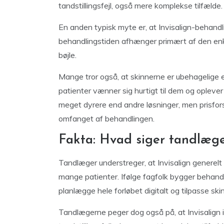
tandstillingsfejl, også mere komplekse tilfælde.
En anden typisk myte er, at Invisalign-behandl
behandlingstiden afhænger primært af den enk
bøjle.
Mange tror også, at skinnerne er ubehagelige e
patienter vænner sig hurtigt til dem og oplever 
meget dyrere end andre løsninger, men prisfor
omfanget af behandlingen.
Fakta: Hvad siger tandlæg
Tandlæger understreger, at Invisalign generelt 
mange patienter. Ifølge fagfolk bygger behandl
planlægge hele forløbet digitalt og tilpasse sk
Tandlægerne peger dog også på, at Invisalign i