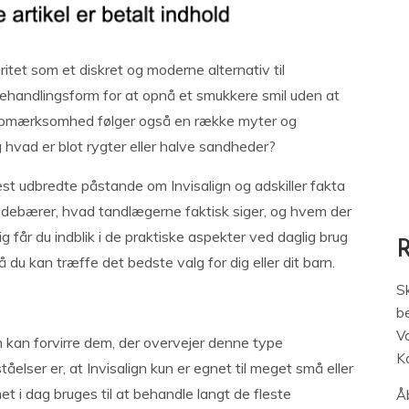
ritet som et diskret og moderne alternativ til
behandlingsform for at opnå et smukkere smil uden at
 opmærksomhed følger også en række myter og
g hvad er blot rygter eller halve sandheder?
mest udbredte påstande om Invisalign og adskiller fakta
indebærer, hvad tandlægerne faktisk siger, og hvem der
g får du indblik i de praktiske aspekter ved daglig brug
 du kan træffe det bedste valg for dig eller dit barn.
S
be
V
 kan forvirre dem, der overvejer denne type
K
åelser er, at Invisalign kun er egnet til meget små eller
t i dag bruges til at behandle langt de fleste
Åb