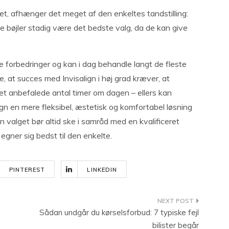
tet, afhænger det meget af den enkeltes tandstilling:
le bøjler stadig være det bedste valg, da de kan give
forbedringer og kan i dag behandle langt de fleste
ke, at succes med Invisalign i høj grad kræver, at
det anbefalede antal timer om dagen – ellers kan
lign en mere fleksibel, æstetisk og komfortabel løsning
n valget bør altid ske i samråd med en kvalificeret
egner sig bedst til den enkelte.
PINTEREST
LINKEDIN
n
Sådan undgår du kørselsforbud: 7 typiske fejl
bilister begår