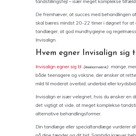
tandstillingsfejl – især meget komplekse tilfæld
De fremhæver, at succes med behandlingen afh
skal bæres mindst 20-22 timer i døgnet for at
tandlæger, at god mundhygiejne og regelmæssig
Invisalign.
Hvem egner Invisalign sig t
Invisalign egner sig til
mange, men i
både teenagere og voksne, der ønsker at rett
mild til moderat overbid, underbid eller krydsbid
Invisalign er især velegnet, hvis du ønsker en 
det vigtigt at vide, at meget komplekse tandsti
alternative behandlingsformer.
Din tandlæge eller specialtandlæge vurderer alti
på dine tænder og dit bid. Samtidig kræver beh