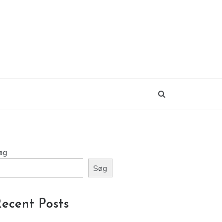
øg
Søg
ecent Posts