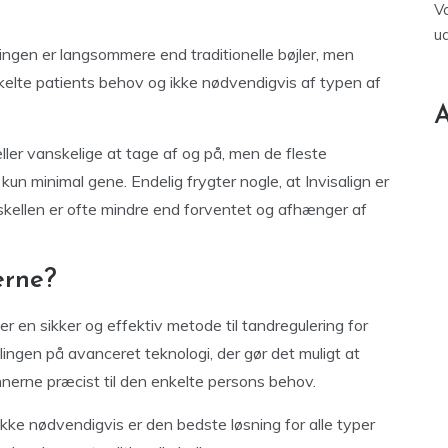
V
u
ingen er langsommere end traditionelle bøjler, men
elte patients behov og ikke nødvendigvis af typen af
A
ller vanskelige at tage af og på, men de fleste
kun minimal gene. Endelig frygter nogle, at Invisalign er
skellen er ofte mindre end forventet og afhænger af
erne?
er en sikker og effektiv metode til tandregulering for
ingen på avanceret teknologi, der gør det muligt at
innerne præcist til den enkelte persons behov.
kke nødvendigvis er den bedste løsning for alle typer