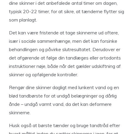
dine skinner i det anbefalede antal timer om dagen,
typisk 20-22 timer, for at sikre, at tænderne flytter sig
som planlagt.
Det kan være fristende at tage skinnerne ud oftere,
især i sociale sammenhænge, men det kan forsinke
behandlingen og påvirke slutresultatet. Derudover er
det afgørende at følge din tandlæges eller ortodonts
instruktioner nøje, både når det gælder udskiftning af
skinner og opfølgende kontroller.
Rengør dine skinner dagligt med lunkent vand og en
blød tandbørste for at undgå belægninger og dårlig
ånde – undgå varmt vand, da det kan deformere
skinnerne.
Husk også at børste tænder og bruge tandtråd efter
hvert måltid, inden du sætter skinnerne i igen, for at