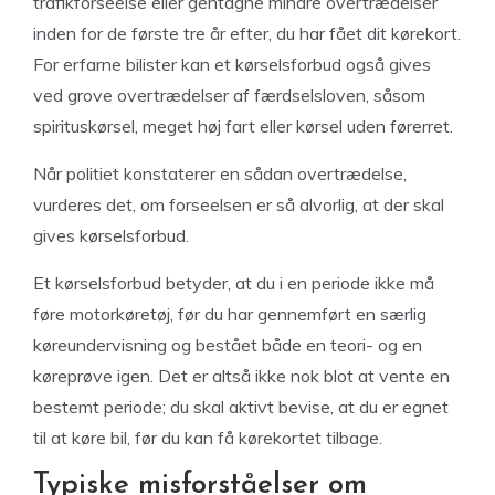
trafikforseelse eller gentagne mindre overtrædelser
inden for de første tre år efter, du har fået dit kørekort.
For erfarne bilister kan et kørselsforbud også gives
ved grove overtrædelser af færdselsloven, såsom
spirituskørsel, meget høj fart eller kørsel uden førerret.
Når politiet konstaterer en sådan overtrædelse,
vurderes det, om forseelsen er så alvorlig, at der skal
gives kørselsforbud.
Et kørselsforbud betyder, at du i en periode ikke må
føre motorkøretøj, før du har gennemført en særlig
køreundervisning og bestået både en teori- og en
køreprøve igen. Det er altså ikke nok blot at vente en
bestemt periode; du skal aktivt bevise, at du er egnet
til at køre bil, før du kan få kørekortet tilbage.
Typiske misforståelser om