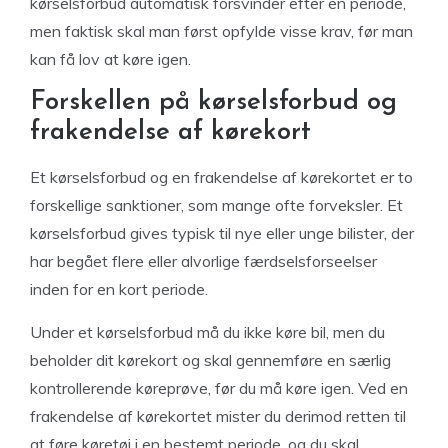
kørselsforbud automatisk forsvinder efter en periode,
men faktisk skal man først opfylde visse krav, før man
kan få lov at køre igen.
Forskellen på kørselsforbud og
frakendelse af kørekort
Et kørselsforbud og en frakendelse af kørekortet er to
forskellige sanktioner, som mange ofte forveksler. Et
kørselsforbud gives typisk til nye eller unge bilister, der
har begået flere eller alvorlige færdselsforseelser
inden for en kort periode.
Under et kørselsforbud må du ikke køre bil, men du
beholder dit kørekort og skal gennemføre en særlig
kontrollerende køreprøve, før du må køre igen. Ved en
frakendelse af kørekortet mister du derimod retten til
at føre køretøj i en bestemt periode, og du skal