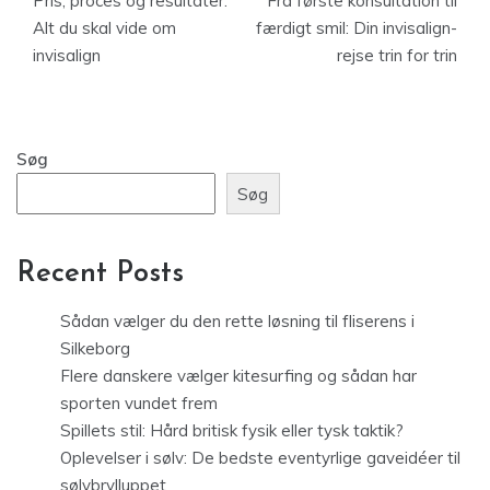
Pris, proces og resultater:
Fra første konsultation til
Alt du skal vide om
færdigt smil: Din invisalign-
invisalign
rejse trin for trin
Søg
Søg
Recent Posts
Sådan vælger du den rette løsning til fliserens i
Silkeborg
Flere danskere vælger kitesurfing og sådan har
sporten vundet frem
Spillets stil: Hård britisk fysik eller tysk taktik?
Oplevelser i sølv: De bedste eventyrlige gaveidéer til
sølvbrylluppet