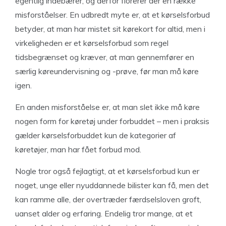
egentlig indebærer, og derfor florerer der en række
misforståelser. En udbredt myte er, at et kørselsforbud
betyder, at man har mistet sit kørekort for altid, men i
virkeligheden er et kørselsforbud som regel
tidsbegrænset og kræver, at man gennemfører en
særlig køreundervisning og -prøve, før man må køre
igen.
En anden misforståelse er, at man slet ikke må køre
nogen form for køretøj under forbuddet – men i praksis
gælder kørselsforbuddet kun de kategorier af
køretøjer, man har fået forbud mod.
Nogle tror også fejlagtigt, at et kørselsforbud kun er
noget, unge eller nyuddannede bilister kan få, men det
kan ramme alle, der overtræder færdselsloven groft,
uanset alder og erfaring. Endelig tror mange, at et