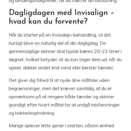
og betalingsmuligheder, før du træffer din beslutning.
Dagligdagen med Invisalign –
hvad kan du forvente?
Når du starter på en Invisalign-behandling, vil det
hurtigt blive en naturlig del af din dagligdag. De
gennemsigtige skinner skal typisk bæres 20-22 timer i
døgnet, hvilket betyder, at du kun tager dem ud, når du
spiser, drikker andet end vand eller børster tænder.
Det giver dig frihed til at nyde dine måltider uden
begrænsninger, men det kræver samtidig, at du er
opmærksom på at rengøre både tænder og skinner
grundigt efter hvert måltid for at undgå misfarvninger
og bakterieophobning.
Mange oplever lette gener i starten, såsom ømhed