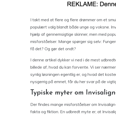
I takt med at flere og flere drømmer om et smuk
populært valg blandt både unge og voksne. Invi
hjælp af gennemsigtige skinner, men med popu
misforståelser. Mange spørger sig selv: Fungere
få det? Og gør det ondt?
I denne artikel dykker vi ned i de mest udbredt
billede af, hvad du kan forvente. Vi ser nærmer
synlig løsningen egentlig er, og hvad det koster
nysgerrig på emnet, får du her svar på de vigtigs
Typiske myter om Invisalig
Der findes mange misforståelser om Invisalig
fakta og fiktion. En udbredt myte er, at Invisa