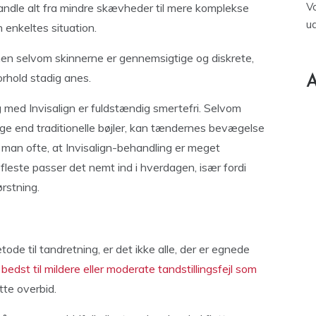
V
ndle alt fra mindre skævheder til mere komplekse
u
n enkeltes situation.
, men selvom skinnerne er gennemsigtige og diskrete,
orhold stadig anes.
A
g med Invisalign er fuldstændig smertefri. Selvom
e end traditionelle bøjler, kan tændernes bevægelse
er man ofte, at Invisalign-behandling er meget
fleste passer det nemt ind i hverdagen, især fordi
rstning.
ode til tandretning, er det ikke alle, der er egnede
 bedst til mildere eller moderate tandstillingsfejl som
tte overbid.