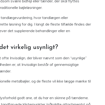
om svære bidfejl eller tænder, der skal flyttes
ditionelle bøjleløsninger.
ig tandlægevurdering, hvor tandlægen eller
tte løsning for dig. I langt de fleste tilfælde findes der
æver det supplerende behandlinger eller en
et virkelig usynligt?
 ofte Invisalign, der bliver nævnt som den “usynlige”
dheden er, at Invisalign består af gennemsigtige
 tænder.
elle metalbøjler, og de fleste vil ikke lægge mærke til
lysforhold godt ane, at du har en skinne på tænderne.
, tandfarvede klisterpunkter (såkaldte attachments) på