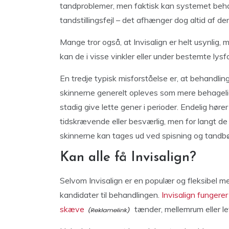
tandproblemer, men faktisk kan systemet beha
tandstillingsfejl – det afhænger dog altid af de
Mange tror også, at Invisalign er helt usynlig
kan de i visse vinkler eller under bestemte lysf
En tredje typisk misforståelse er, at behandlin
skinnerne generelt opleves som mere behagelig
stadig give lette gener i perioder. Endelig hør
tidskrævende eller besværlig, men for langt de 
skinnerne kan tages ud ved spisning og tandbø
Kan alle få Invisalign?
Selvom Invisalign er en populær og fleksibel met
kandidater til behandlingen.
Invisalign fungerer
skæve
tænder, mellemrum eller le