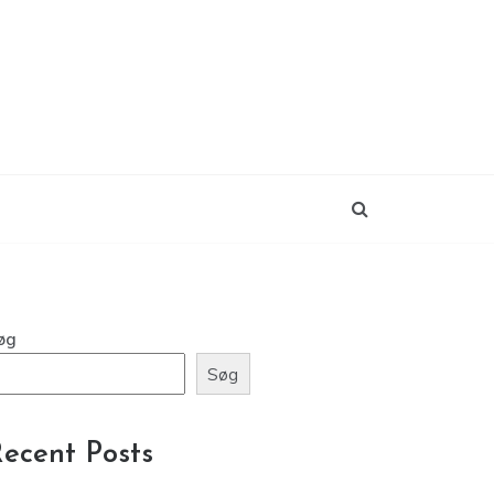
øg
Søg
ecent Posts