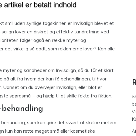
t smil uden synlige togskinner, er Invisalign blevet et
salign lover en diskret og effektiv tandretning ved
lariteten følger også en række myter og
r det virkelig så godt, som reklamerne lover? Kan alle
e myter og sandheder om Invisalign, så du får et klart
e på alt fra hvem der kan få behandlingen, til hvor
. Uanset om du overvejer Invisalign, eller blot er
te spørgsmål – og hjælp til at skille fakta fra fiktion.
S
be
n-behandling
V
K
n-behandling, som kan gøre det svært at skelne mellem
lign kun kan rette meget små eller kosmetiske
Åb