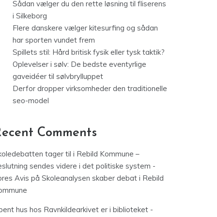
Sådan vælger du den rette løsning til fliserens
i Silkeborg
Flere danskere vælger kitesurfing og sådan
har sporten vundet frem
Spillets stil: Hård britisk fysik eller tysk taktik?
Oplevelser i sølv: De bedste eventyrlige
gaveidéer til sølvbrylluppet
Derfor dropper virksomheder den traditionelle
seo-model
Recent Comments
koledebatten tager til i Rebild Kommune –
slutning sendes videre i det politiske system -
ores Avis
på
Skoleanalysen skaber debat i Rebild
ommune
ent hus hos Ravnkildearkivet er i biblioteket -