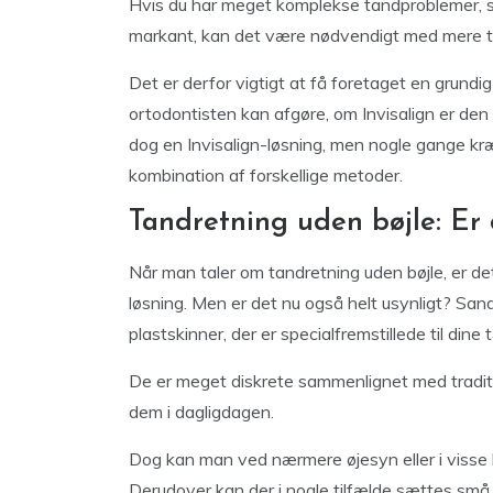
Hvis du har meget komplekse tandproblemer, sås
markant, kan det være nødvendigt med mere tra
Det er derfor vigtigt at få foretaget en grund
ortodontisten kan afgøre, om Invisalign er den re
dog en Invisalign-løsning, men nogle gange kr
kombination af forskellige metoder.
Tandretning uden bøjle: Er d
Når man taler om tandretning uden bøjle, er det
løsning. Men er det nu også helt usynligt? San
plastskinner, der er specialfremstillede til dine
De er meget diskrete sammenlignet med tradition
dem i dagligdagen.
Dog kan man ved nærmere øjesyn eller i visse 
Derudover kan der i nogle tilfælde sættes små