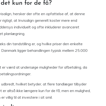
 det kun for de få?
visalign, hersker der ofte en opfattelse af, at denne
 rigtigt, at Invisalign generelt koster mere end
ddersys individuelt og ofte inkluderer avanceret
t planlægning.
ks din tandstilling er, og hvilke priser den enkelte
n i Danmark ligger behandlingen typisk mellem 25.000
t er værd at undersøge muligheder for afbetaling, da
r betalingsordninger.
udbredt, hvilket betyder, at flere tandlæger tilbyder
t er altså ikke længere kun for de få, men en mulighed,
 villig til at investere i sit smil.