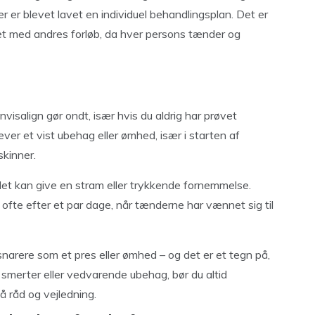
r er blevet lavet en individuel behandlingsplan. Det er
get med andres forløb, da hver persons tænder og
nvisalign gør ondt, især hvis du aldrig har prøvet
ever et vist ubehag eller ømhed, især i starten af
skinner.
 det kan give en stram eller trykkende fornemmelse.
ofte efter et par dage, når tænderne har vænnet sig til
narere som et pres eller ømhed – og det er et tegn på,
 smerter eller vedvarende ubehag, bør du altid
å råd og vejledning.