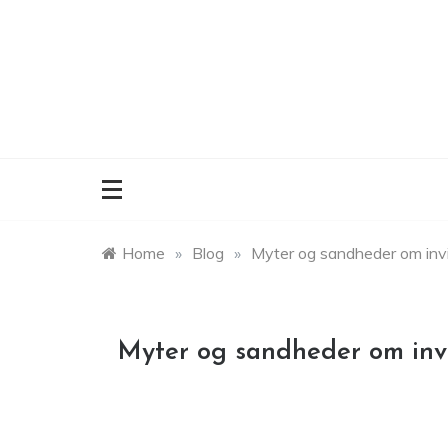
Skip
to
content
Home
»
Blog
»
Myter og sandheder om invis
Myter og sandheder om invi