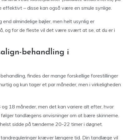
 effektivt – disse kan også være en smule synlige.
g end almindelige bøjler, men helt usynlig er
 og for de fleste vil det være svært at se, at du er i
salign-behandling i
behandling, findes der mange forskellige forestillinger
hurtig og kun tager et par måneder, men i virkeligheden
 og 18 måneder, men det kan variere alt efter, hvor
du følger tandlægens anvisninger om at bære skinnerne.
 helst sidde på tænderne 20-22 timer i døgnet.
 tandreguleringer kræver længere tid. Din tandlæge vil