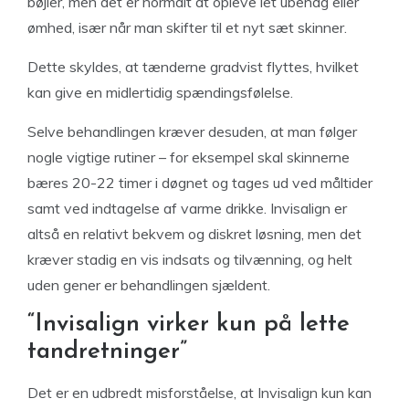
bøjler, men det er normalt at opleve let ubehag eller
ømhed, især når man skifter til et nyt sæt skinner.
Dette skyldes, at tænderne gradvist flyttes, hvilket
kan give en midlertidig spændingsfølelse.
Selve behandlingen kræver desuden, at man følger
nogle vigtige rutiner – for eksempel skal skinnerne
bæres 20-22 timer i døgnet og tages ud ved måltider
samt ved indtagelse af varme drikke. Invisalign er
altså en relativt bekvem og diskret løsning, men det
kræver stadig en vis indsats og tilvænning, og helt
uden gener er behandlingen sjældent.
“Invisalign virker kun på lette
tandretninger”
Det er en udbredt misforståelse, at Invisalign kun kan