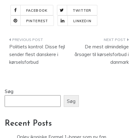
FACEBOOK
TWITTER
PINTEREST
LINKEDIN
Indlægsnavigation
Politiets kontrol: Disse fejl
De mest almindelige
sender flest danskere i
årsager til kørselsforbud i
kørselsforbud
danmark
Søg
Søg
Recent Posts
Oplev ikoniske Formel 1-baner som ny fan