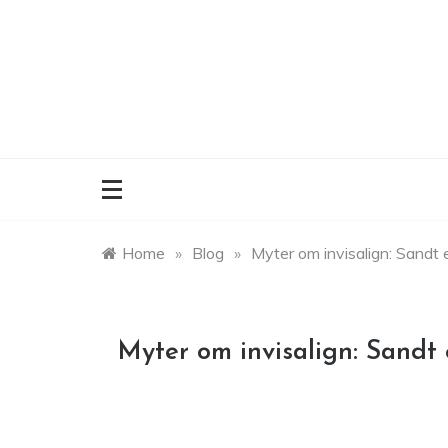
Skip
to
content
Home
»
Blog
»
Myter om invisalign: Sandt e
Myter om invisalign: Sandt e