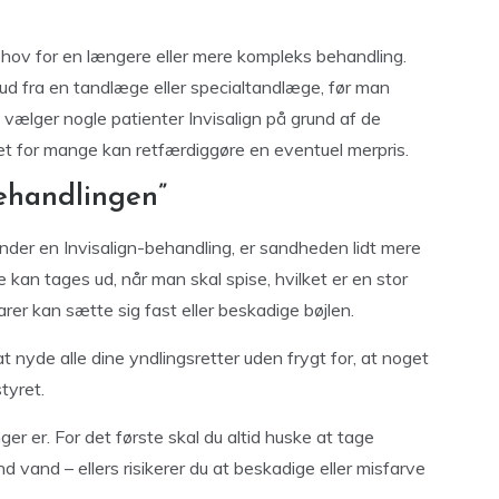
ehov for en længere eller mere kompleks behandling.
lbud fra en tandlæge eller specialtandlæge, før man
 vælger nogle patienter Invisalign på grund af de
et for mange kan retfærdiggøre en eventuel merpris.
ehandlingen”
nder en Invisalign-behandling, er sandheden lidt mere
ne kan tages ud, når man skal spise, hvilket er en stor
evarer kan sætte sig fast eller beskadige bøjlen.
at nyde alle dine yndlingsretter uden frygt for, at noget
tyret.
r er. For det første skal du altid huske at tage
nd vand – ellers risikerer du at beskadige eller misfarve