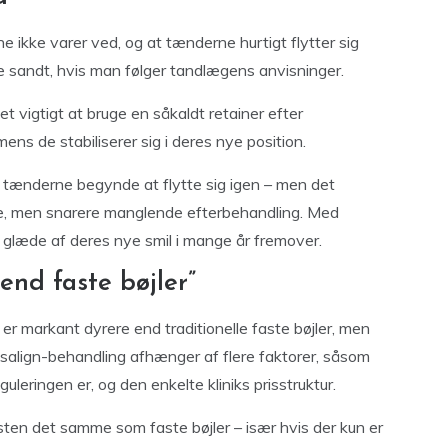
ne ikke varer ved, og at tænderne hurtigt flytter sig
ke sandt, hvis man følger tandlægens anvisninger.
t vigtigt at bruge en såkaldt retainer efter
ns de stabiliserer sig i deres nye position.
 tænderne begynde at flytte sig igen – men det
de, men snarere manglende efterbehandling. Med
r glæde af deres nye smil i mange år fremover.
end faste bøjler”
d er markant dyrere end traditionelle faste bøjler, men
isalign-behandling afhænger af flere faktorer, såsom
eringen er, og den enkelte kliniks prisstruktur.
æsten det samme som faste bøjler – især hvis der kun er