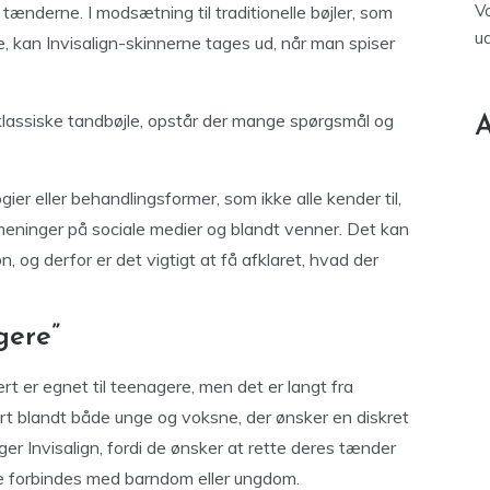
V
e tænderne. I modsætning til traditionelle bøjler, som
u
e, kan Invisalign-skinnerne tages ud, når man spiser
 klassiske tandbøjle, opstår der mange spørgsmål og
A
er eller behandlingsformer, som ikke alle kender til,
og meninger på sociale medier og blandt venner. Det kan
, og derfor er det vigtigt at få afklaret, hvad der
gere”
rt er egnet til teenagere, men det er langt fra
rt blandt både unge og voksne, der ønsker en diskret
er Invisalign, fordi de ønsker at rette deres tænder
fte forbindes med barndom eller ungdom.