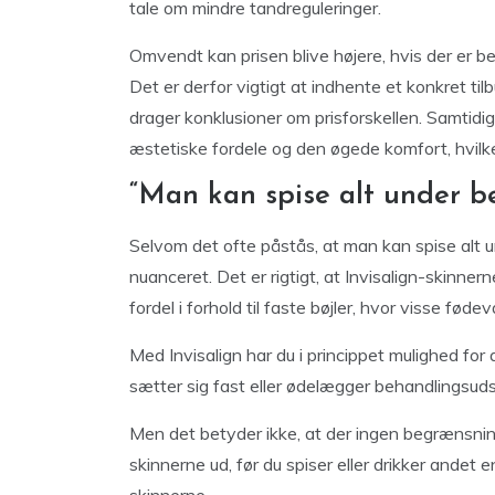
tale om mindre tandreguleringer.
Omvendt kan prisen blive højere, hvis der er b
Det er derfor vigtigt at indhente et konkret ti
drager konklusioner om prisforskellen. Samtidig
æstetiske fordele og den øgede komfort, hvilk
“Man kan spise alt under b
Selvom det ofte påstås, at man kan spise alt u
nuanceret. Det er rigtigt, at Invisalign-skinner
fordel i forhold til faste bøjler, hvor visse fød
Med Invisalign har du i princippet mulighed for 
sætter sig fast eller ødelægger behandlingsuds
Men det betyder ikke, at der ingen begrænsninge
skinnerne ud, før du spiser eller drikker andet e