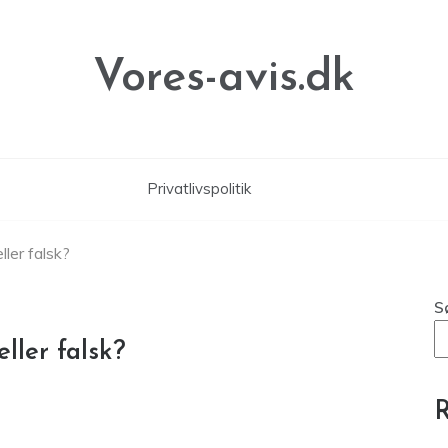
Vores-avis.dk
Privatlivspolitik
ller falsk?
S
ller falsk?
R