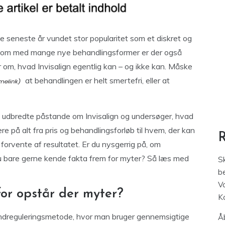
de seneste år vundet stor popularitet som et diskret og
Men som med mange nye behandlingsformer er der også
 om, hvad Invisalign egentlig kan – og ikke kan. Måske
at behandlingen er helt smertefri, eller at
st udbredte påstande om Invisalign og undersøger, hvad
re på alt fra pris og behandlingsforløb til hvem, der kan
 forvente af resultatet. Er du nysgerrig på, om
l du bare gerne kende fakta frem for myter? Så læs med
S
be
V
for opstår der myter?
K
andreguleringsmetode, hvor man bruger gennemsigtige
Åb