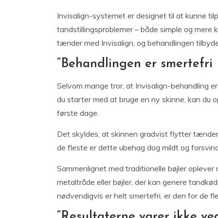
Invisalign-systemet er designet til at kunne ti
tandstillingsproblemer – både simple og mere ko
tænder med Invisalign, og behandlingen tilbydes
“Behandlingen er smertefri 
Selvom mange tror, at Invisalign-behandling er
du starter med at bruge en ny skinne, kan du o
første dage.
Det skyldes, at skinnen gradvist flytter tænde
de fleste er dette ubehag dog mildt og forsvind
Sammenlignet med traditionelle bøjler oplever m
metaltråde eller bøjler, der kan genere tandkø
nødvendigvis er helt smertefri, er den for de f
“Resultaterne varer ikke ve