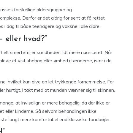
lpasses forskellige aldersgrupper og
mplekse. Derfor er det aldrig for sent at få rettet
 i dag til både teenagere og voksne i alle aldre.
– eller hvad?”
 helt smertefri, er sandheden lidt mere nuanceret. Når
pleve et vist ubehag eller ømhed i tænderne, især i de
rne, hvilket kan give en let trykkende fornemmelse. For
er hurtigt, i takt med at munden vænner sig til skinnen.
ange, at Invisalign er mere behagelig, da der ikke er
det eller kinderne. Så selvom behandlingen ikke
leste langt mere komfortabel end klassiske tandbøjler.
d”