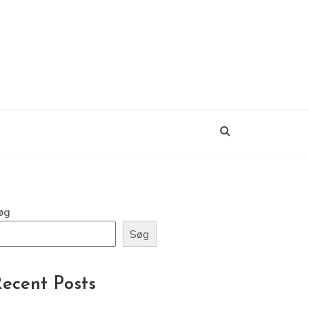
øg
Søg
ecent Posts