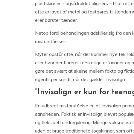
plastskinner – også kaldet aligners – til at rett
ofte er lavet af metal og fastgøres til tændern
eller børster tænder.
Netop fordi behandlingen adskiller sig fra den
misforståelser.
Myter opstår ofte, når der kommer nye teknologi
eller hvor der florerer forskellige erfaringer 
gøre det svært at skelne mellem fakta og fiktion
egentlig er sandt, når det gælder Invisalign.
“Invisalign er kun for teena
En udbredt misforståelse er, at Invisalign primæ
sandheden. Faktisk er Invisalign blevet populæ
og fleksibel tandregulering. Mange voksne vælg
uden at bruge traditionelle togskinner, som o