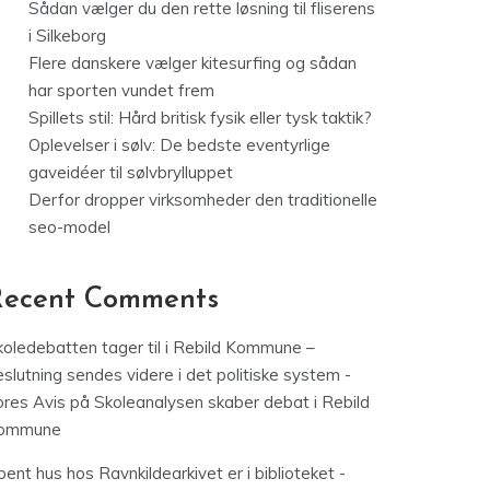
Sådan vælger du den rette løsning til fliserens
i Silkeborg
Flere danskere vælger kitesurfing og sådan
har sporten vundet frem
Spillets stil: Hård britisk fysik eller tysk taktik?
Oplevelser i sølv: De bedste eventyrlige
gaveidéer til sølvbrylluppet
Derfor dropper virksomheder den traditionelle
seo-model
Recent Comments
koledebatten tager til i Rebild Kommune –
slutning sendes videre i det politiske system -
ores Avis
på
Skoleanalysen skaber debat i Rebild
ommune
ent hus hos Ravnkildearkivet er i biblioteket -