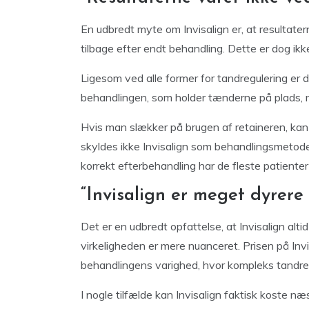
En udbredt myte om Invisalign er, at resultater
tilbage efter endt behandling. Dette er dog ik
Ligesom ved alle former for tandregulering er de
behandlingen, som holder tænderne på plads, me
Hvis man slækker på brugen af retaineren, kan
skyldes ikke Invisalign som behandlingsmeto
korrekt efterbehandling har de fleste patiente
“Invisalign er meget dyrere 
Det er en udbredt opfattelse, at Invisalign alti
virkeligheden er mere nuanceret. Prisen på Inv
behandlingens varighed, hvor kompleks tandregul
I nogle tilfælde kan Invisalign faktisk koste n