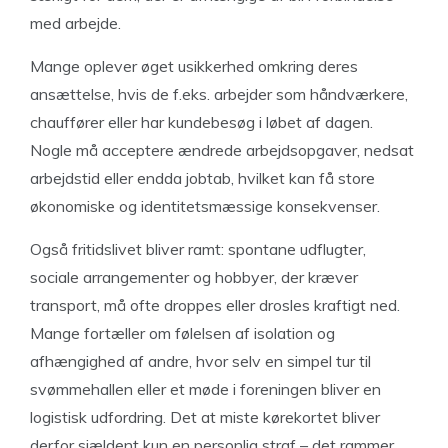
med arbejde.
Mange oplever øget usikkerhed omkring deres
ansættelse, hvis de f.eks. arbejder som håndværkere,
chauffører eller har kundebesøg i løbet af dagen.
Nogle må acceptere ændrede arbejdsopgaver, nedsat
arbejdstid eller endda jobtab, hvilket kan få store
økonomiske og identitetsmæssige konsekvenser.
Også fritidslivet bliver ramt: spontane udflugter,
sociale arrangementer og hobbyer, der kræver
transport, må ofte droppes eller drosles kraftigt ned.
Mange fortæller om følelsen af isolation og
afhængighed af andre, hvor selv en simpel tur til
svømmehallen eller et møde i foreningen bliver en
logistisk udfordring. Det at miste kørekortet bliver
derfor sjældent kun en personlig straf – det rammer