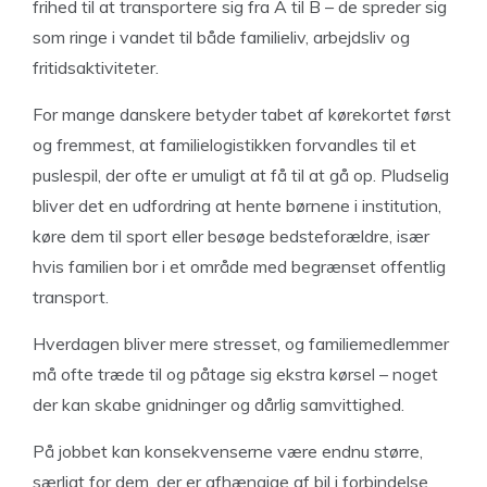
frihed til at transportere sig fra A til B – de spreder sig
som ringe i vandet til både familieliv, arbejdsliv og
fritidsaktiviteter.
For mange danskere betyder tabet af kørekortet først
og fremmest, at familielogistikken forvandles til et
puslespil, der ofte er umuligt at få til at gå op. Pludselig
bliver det en udfordring at hente børnene i institution,
køre dem til sport eller besøge bedsteforældre, især
hvis familien bor i et område med begrænset offentlig
transport.
Hverdagen bliver mere stresset, og familiemedlemmer
må ofte træde til og påtage sig ekstra kørsel – noget
der kan skabe gnidninger og dårlig samvittighed.
På jobbet kan konsekvenserne være endnu større,
særligt for dem, der er afhængige af bil i forbindelse