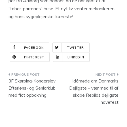
par fra Aalborg som naboer, da de har købt et af
”taber-parrenes” huse. Et nyt liv venter mekanikeren
og hans sygeplejerske-kæreste!
FACEBOOK
TWITTER
PINTEREST
LINKEDIN
Indlægsnavigation
3F Skørping-Kongerslev
Idémøde om Danmarks
Efterløns- og Seniorklub
Dejligste – vær med til af
med flot opbakning
skabe Rebilds dejligste
havefest