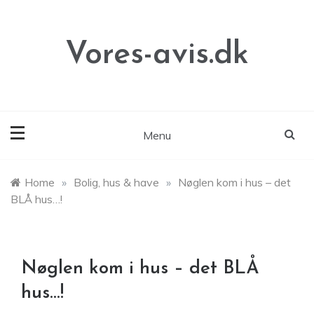
Skip
to
content
Vores-avis.dk
Menu
Home
»
Bolig, hus & have
»
Nøglen kom i hus – det
BLÅ hus…!
Nøglen kom i hus – det BLÅ
hus…!