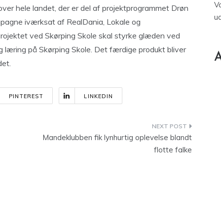
V
t over hele landet, der er del af projektprogrammet Drøn
u
mpagne iværksat af RealDania, Lokale og
jektet ved Skørping Skole skal styrke glæden ved
læring på Skørping Skole. Det færdige produkt bliver
A
det.
PINTEREST
LINKEDIN
Mandeklubben fik lynhurtig oplevelse blandt
flotte falke