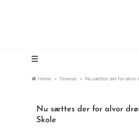
Skip
to
content
Home
»
Diverse
»
Nu sættes der for alvor
Nu sættes der for alvor dr
Skole