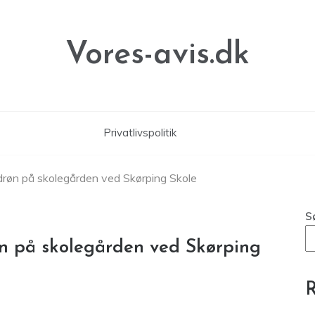
Vores-avis.dk
Privatlivspolitik
 drøn på skolegården ved Skørping Skole
S
øn på skolegården ved Skørping
R