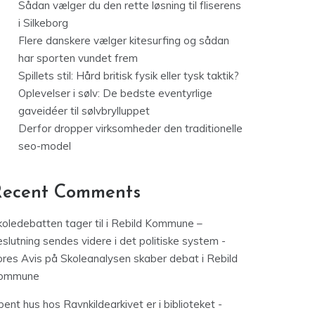
Sådan vælger du den rette løsning til fliserens
i Silkeborg
Flere danskere vælger kitesurfing og sådan
har sporten vundet frem
Spillets stil: Hård britisk fysik eller tysk taktik?
Oplevelser i sølv: De bedste eventyrlige
gaveidéer til sølvbrylluppet
Derfor dropper virksomheder den traditionelle
seo-model
Recent Comments
koledebatten tager til i Rebild Kommune –
slutning sendes videre i det politiske system -
ores Avis
på
Skoleanalysen skaber debat i Rebild
ommune
ent hus hos Ravnkildearkivet er i biblioteket -