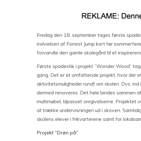
Fredag den 18. september tages første spadest
indvielsen af Forrest Jump kort før sommerferie
forvandle den gamle skolegård til et inspirerend
Første spadestik i projekt ”Wonder Wood” tage
gang. Det er et omfattende projekt, hvor der 
aktivitetsmuligheder rundt om skolen. Dvs. ind
dermed renoveres. Det hele bindes sammen af 
multimøbel, tilpasset omgivelserne. Projektet vi
at trække undervisningen ud i skoven. Samtidig
skolens elever i frikvarterene samt for lokalsamf
Projekt ”Drøn på”