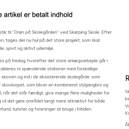
ik til ”Drøn på Skolegården” ved Skørping Skole. Efter
n, tages der nu hul på det store projekt, som skal
e, sjovt og aktivt udemiljø.
s på fredag, hvorefter det store anlægsarbejde går i
etableres ni spændende stationer med forskellige
 i skoven og ind i de eksisterende skolegårde, som
skovloopet, som bliver en kombineret sti/gangbro og
S
l, når det står færdigt, give mange flere muligheder for
be
 vil det gøre området langt mere attraktivt for både
V
und, turister og foreninger at bruge i fritiden.
K
Åb