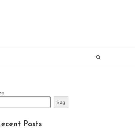
øg
Søg
ecent Posts