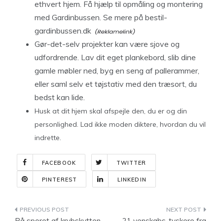
ethvert hjem. Få hjælp til opmåling og montering
med Gardinbussen. Se mere på
bestil-
gardinbussen.dk
Gør-det-selv projekter kan være sjove og
udfordrende. Lav dit eget plankebord, slib dine
gamle møbler ned, byg en seng af pallerammer,
eller saml selv et tøjstativ med den træsort, du
bedst kan lide.
Husk at dit hjem skal afspejle den, du er og din
personlighed. Lad ikke moden diktere, hvordan du vil
indrette.
FACEBOOK
TWITTER
PINTEREST
LINKEDIN
Indlægsnavigation
På sporet af krybskytten
21 venskabs-tyskere fra