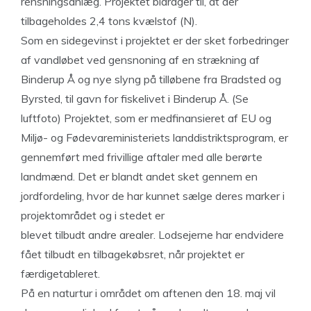
rensningsanlæg. Projektet bidrager til, at der
tilbageholdes 2,4 tons kvælstof (N).
Som en sidegevinst i projektet er der sket forbedringer
af vandløbet ved gensnoning af en strækning af
Binderup Å og nye slyng på tilløbene fra Bradsted og
Byrsted, til gavn for fiskelivet i Binderup Å. (Se
luftfoto) Projektet, som er medfinansieret af EU og
Miljø- og Fødevareministeriets landdistriktsprogram, er
gennemført med frivillige aftaler med alle berørte
landmænd. Det er blandt andet sket gennem en
jordfordeling, hvor de har kunnet sælge deres marker i
projektområdet og i stedet er
blevet tilbudt andre arealer. Lodsejerne har endvidere
fået tilbudt en tilbagekøbsret, når projektet er
færdigetableret.
På en naturtur i området om aftenen den 18. maj vil