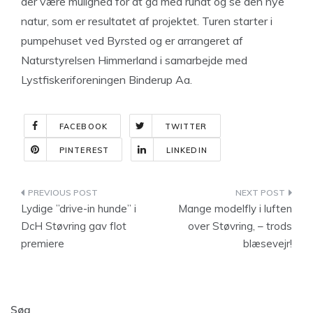
der være mulighed for at gå med rundt og se den nye
natur, som er resultatet af projektet. Turen starter i
pumpehuset ved Byrsted og er arrangeret af
Naturstyrelsen Himmerland i samarbejde med
Lystfiskeriforeningen Binderup Aa.
FACEBOOK
TWITTER
PINTEREST
LINKEDIN
Indlægsnavigation
Lydige ”drive-in hunde” i
Mange modelfly i luften
DcH Støvring gav flot
over Støvring, – trods
premiere
blæsevejr!
Søg