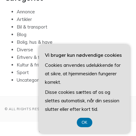
Annonce
Artikler
Bil & transport
Blog
Bolig, hus & have
Diverse
Vi bruger kun nødvendige cookies
Erhverv & forbrug
Cookies anvendes udelukkende for
Kultur & fritid
Sport
at sikre, at hjemmesiden fungerer
Uncategorized
korrekt.
Disse cookies sættes af os og
slettes automatisk, når din session
slutter eller efter kort tid.
© ALL RIGHTS RESERVED 2022
OK
CVR-Nummer 374 077 39