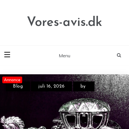
Skip
to
content
Vores-avis.dk
Menu
Annonce
Annonce
Annonce
Blog
juli 16, 2026
by
Blog
juli 31, 2026
by