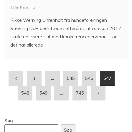
1 Min Reading
Rikke Werning Uhrenholt fra hundeforeningen
Støvring DcH besluttede i efteråret, at i sæson 2017
skulle det være slut med konkurrencenerverne; – og
det har allerede
1
…
545
546
547
548
549
…
745
Søg
Søg