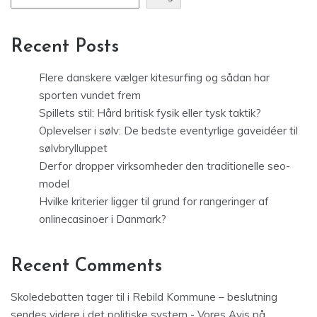
Recent Posts
Flere danskere vælger kitesurfing og sådan har
sporten vundet frem
Spillets stil: Hård britisk fysik eller tysk taktik?
Oplevelser i sølv: De bedste eventyrlige gaveidéer til
sølvbrylluppet
Derfor dropper virksomheder den traditionelle seo-
model
Hvilke kriterier ligger til grund for rangeringer af
onlinecasinoer i Danmark?
Recent Comments
Skoledebatten tager til i Rebild Kommune – beslutning
sendes videre i det politiske system - Vores Avis
på