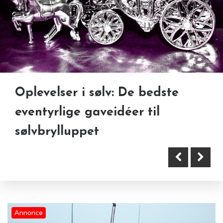
Spillets stil: Hård britisk fysik
Flere danskere vælger
Oplevelser i sølv: De bedste
eller tysk taktik?
kitesurfing og sådan har
eventyrlige gaveidéer til
sporten vundet frem
sølvbrylluppet
Annonce