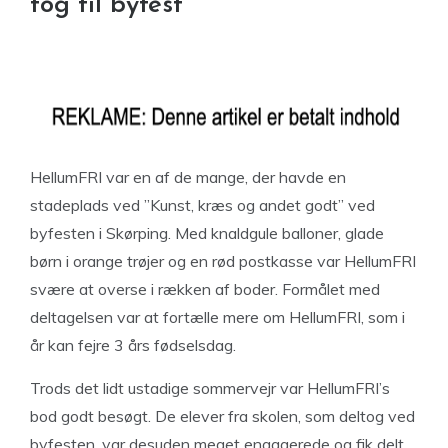
tog til byfest
HellumFRI var en af de mange, der havde en
stadeplads ved ”Kunst, kræs og andet godt” ved
byfesten i Skørping. Med knaldgule balloner, glade
børn i orange trøjer og en rød postkasse var HellumFRI
svære at overse i rækken af boder. Formålet med
deltagelsen var at fortælle mere om HellumFRI, som i
år kan fejre 3 års fødselsdag.
Trods det lidt ustadige sommervejr var HellumFRI’s
bod godt besøgt. De elever fra skolen, som deltog ved
byfesten, var desuden meget engagerede og fik delt