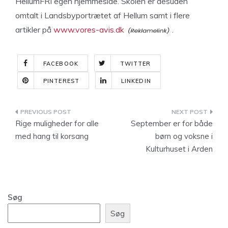
HellumFRI egen hjemmeside. Skolen er desuden
omtalt i Landsbyportrætet af Hellum samt i flere
artikler på
www.vores-avis.dk
.
FACEBOOK
TWITTER
PINTEREST
LINKEDIN
Indlægsnavigation
Rige muligheder for alle
September er for både
med hang til korsang
børn og voksne i
Kulturhuset i Arden
Søg
Søg