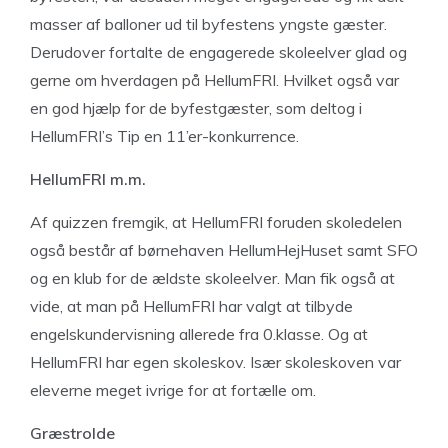
masser af balloner ud til byfestens yngste gæster.
Derudover fortalte de engagerede skoleelver glad og
gerne om hverdagen på HellumFRI. Hvilket også var
en god hjælp for de byfestgæster, som deltog i
HellumFRI’s Tip en 11’er-konkurrence.
HellumFRI m.m.
Af quizzen fremgik, at HellumFRI foruden skoledelen
også består af børnehaven HellumHejHuset samt SFO
og en klub for de ældste skoleelver. Man fik også at
vide, at man på HellumFRI har valgt at tilbyde
engelskundervisning allerede fra 0.klasse. Og at
HellumFRI har egen skoleskov. Især skoleskoven var
eleverne meget ivrige for at fortælle om.
Græstrolde