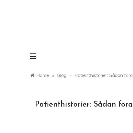
Skip
to
content
Home
»
Blog
»
Patienthistorier: Sådan foran
Patienthistorier: Sådan fora