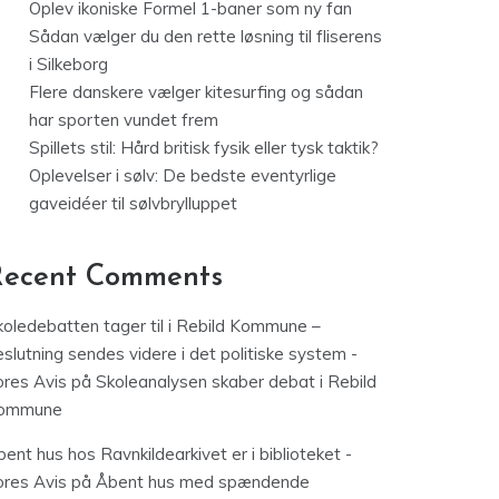
Oplev ikoniske Formel 1-baner som ny fan
Sådan vælger du den rette løsning til fliserens
i Silkeborg
Flere danskere vælger kitesurfing og sådan
har sporten vundet frem
Spillets stil: Hård britisk fysik eller tysk taktik?
Oplevelser i sølv: De bedste eventyrlige
gaveidéer til sølvbrylluppet
Recent Comments
koledebatten tager til i Rebild Kommune –
slutning sendes videre i det politiske system -
ores Avis
på
Skoleanalysen skaber debat i Rebild
ommune
ent hus hos Ravnkildearkivet er i biblioteket -
ores Avis
på
Åbent hus med spændende