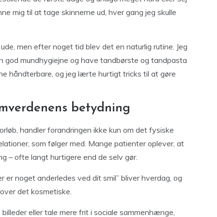
ne mig til at tage skinnerne ud, hver gang jeg skulle
 ude, men efter noget tid blev det en naturlig rutine. Jeg
 en god mundhygiejne og have tandbørste og tandpasta
håndterbare, og jeg lærte hurtigt tricks til at gøre
 Omverdenens betydning
rløb, handler forandringen ikke kun om det fysiske
elationer, som følger med. Mange patienter oplever, at
g – ofte langt hurtigere end de selv gør.
 er noget anderledes ved dit smil” bliver hverdag, og
d over det kosmetiske.
å billeder eller tale mere frit i sociale sammenhænge,