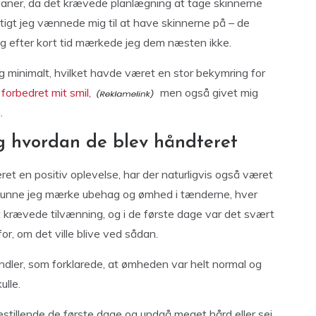
vaner, da det krævede planlægning at tage skinnerne
rtigt jeg vænnede mig til at have skinnerne på – de
og efter kort tid mærkede jeg dem næsten ikke.
g minimalt, hvilket havde været en stor bekymring for
e forbedret mit smil,
men også givet mig
.
g hvordan de blev håndteret
et en positiv oplevelse, har der naturligvis også været
n kunne jeg mærke ubehag og ømhed i tænderne, hver
Det krævede tilvænning, og i de første dage var det svært
or, om det ville blive ved sådan.
andler, som forklarede, at ømheden var helt normal og
ulle.
testillende de første dage og undgå meget hård eller sej