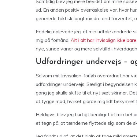
Samtidig blev jeg mere bevidst om mine spise
ud. En anden positiv overraskelse var, hvor hu
generede faktisk langt mindre end forventet, 
Endelig oplevede jeg, at min udtale ændrede si
mig på forhånd.
Alt i alt har Invisalign ikke bar
nye, sunde vaner og mere selvtillid i hverdagen
Udfordringer undervejs – o
Selvom mit Invisalign-forløb overordnet har vær
udfordringer undervejs. Særligt i begyndelse
gang jeg skulle skifte til et nyt sæt skinner. 
at tygge mad, hvilket gjorde mig lidt bekymret f
Heldigvis blev jeg hurtigt beroliget af min beh
et tegn på, at tænderne flyttede sig, som de sk
Jeg fandt ud af, at det hjalp at tage mild smer