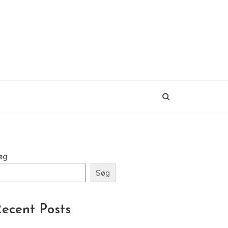
øg
Søg
ecent Posts