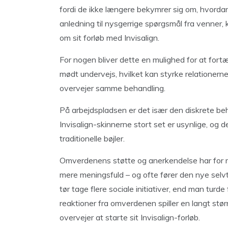
fordi de ikke længere bekymrer sig om, hvorda
anledning til nysgerrige spørgsmål fra venner,
om sit forløb med Invisalign.
For nogen bliver dette en mulighed for at fortæ
mødt undervejs, hvilket kan styrke relationern
overvejer samme behandling.
På arbejdspladsen er det især den diskrete beh
Invisalign-skinnerne stort set er usynlige, o
traditionelle bøjler.
Omverdenens støtte og anerkendelse har for m
mere meningsfuld – og ofte fører den nye selvti
tør tage flere sociale initiativer, end man turde
reaktioner fra omverdenen spiller en langt størr
overvejer at starte sit Invisalign-forløb.