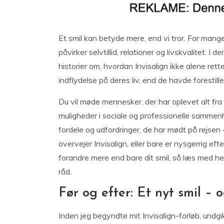
Et smil kan betyde mere, end vi tror. For mang
påvirker selvtillid, relationer og livskvalitet. I
historier om, hvordan Invisalign ikke alene re
indflydelse på deres liv, end de havde forestillet
Du vil møde mennesker, der har oplevet alt fra
muligheder i sociale og professionelle sammen
fordele og udfordringer, de har mødt på rejse
overvejer Invisalign, eller bare er nysgerrig ef
forandre mere end bare dit smil, så læs med her 
råd.
Før og efter: Et nyt smil – 
Inden jeg begyndte mit Invisalign-forløb, undgik