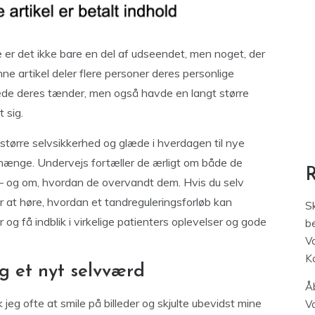
e er det ikke bare en del af udseendet, men noget, der
 denne artikel deler flere personer deres personlige
ttede deres tænder, men også havde en langt større
 sig.
 større selvsikkerhed og glæde i hverdagen til nye
hænge. Undervejs fortæller de ærligt om både de
n – og om, hvordan de overvandt dem. Hvis du selv
ter at høre, hvordan et tandreguleringsforløb kan
S
og få indblik i virkelige patienters oplevelser og gode
be
V
K
og et nyt selvværd
Åb
 jeg ofte at smile på billeder og skjulte ubevidst mine
V