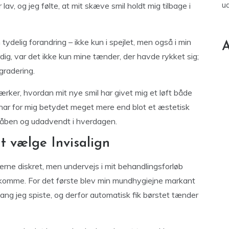
u
 lav, og jeg følte, at mit skæve smil holdt mig tilbage i
ydelig forandring – ikke kun i spejlet, men også i min
A
ig, var det ikke kun mine tænder, der havde rykket sig;
gradering.
ærker, hvordan mit nye smil har givet mig et løft både
 har for mig betydet meget mere end blot et æstetisk
e åben og udadvendt i hverdagen.
t vælge Invisalign
erne diskret, men undervejs i mit behandlingsforløb
t komme. For det første blev min mundhygiejne markant
 gang jeg spiste, og derfor automatisk fik børstet tænder