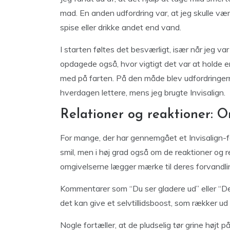
mad. En anden udfordring var, at jeg skulle væn
spise eller drikke andet end vand.
I starten føltes det besværligt, især når jeg var
opdagede også, hvor vigtigt det var at holde
med på farten. På den måde blev udfordringerne 
hverdagen lettere, mens jeg brugte Invisalign.
Relationer og reaktioner:
For mange, der har gennemgået et Invisalign-fo
smil, men i høj grad også om de reaktioner og r
omgivelserne lægger mærke til deres forvandlin
Kommentarer som “Du ser gladere ud” eller “Der
det kan give et selvtillidsboost, som rækker u
Nogle fortæller, at de pludselig tør grine højt p